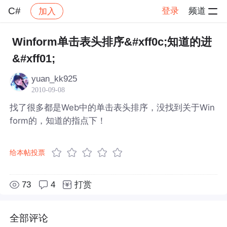
C#
登录
频道
加入
帖子详情
社区
C#
Winform单击表头排序&#xff0c;知道的进
&#xff01;
yuan_kk925
2010-09-08
找了很多都是Web中的单击表头排序，没找到关于Win
form的，知道的指点下！
给本帖投票
73
4
打赏
全部评论