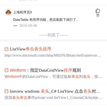
上海程序员3
赞
DateTable 有排序功能，然后刷新下就行了。
2010-09-08
——到底了——
ListView
单击
表头
排序
http://www.microsoft.com/china/MSDN/library/netFramework/n
etframework/NFdn
winform
slistviewsort.mspxhttp://www.micro
soft.com/china/MSDN/library/enterprisedevelopment/softwarede
Winform
：指定DataGridView
排序
规则
v/dn
winform
s.mspxhttp://5
Winform
中的DataGridView，可通过鼠标
单击
列
表头
，按指
定列的升序/降序排列数据，不过这种排列方式也有一定局
限性。举例来说，若DataGridView内数据为后台传入的分
listview winfrom
表头
_C# ListView 点击
表头
对数据
页查询后得到的数据，
单击
列头也只能改变一页内的数据
排列顺序，这样的
排序
就没有意义了。 因此，需要找到一
添加
表头
单击
事件private void listView1_ColumnClick(object
个办法...
sender, ColumnClickEventArgs e){if (listView1.Columns[e.Col