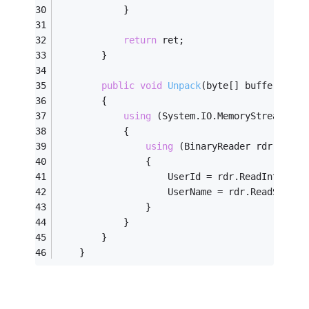
            }
return
 ret;
        }
public
void
Unpack
(byte[] buffer)
        {
using
 (System.IO.MemoryStream ms 
            {
using
 (BinaryReader rdr = 
new
                {
                    UserId = rdr.ReadInt32();
                    UserName = rdr.ReadString
                }
            }
        }
    }