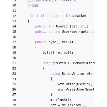
//所有实体继承于IDataPacket。
//假设
public
class
User
 :
 IDataPacket
    {
public
int
 UserId {get;
set
;}
public
string
 UserName {get;
set
;}
public
 byte[] Pack()
        {
            byte[] ret=null;
using
(System.IO.MemoryStream ms =
            {
using
(BinaryWriter wtr=
new
 Bi
                {
                    wtr.Write(UserId);
                    wtr.Write(UserName);
                }
                ms.Flush();
                ret = ms.ToArray();