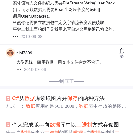
实体值写入文件系统只需要FileStream.Write(User.Pack
())，而读取数据只需要Read出对应长度的byte[]
调用User.Unpack()。
当然你还需要在数据包中定义字节流长度以便读取。
事实上我上面的例子是我用来写自定义网络通讯协议的。
2010-09-08
nini7809
赞
大型系统，商用数据，用文本文件肯定不合适。
2010-09-08
——到底了——
C#
从
数据
库读取图片并
保存
的两种方法
方式一：
数据
库用的是SQL 2008，
数据
表中存放的是图片
的
二进制
数据
，现在把图片以一种图片格式（如.jpg）导
出，然后存放于指定的文件夹中，实现方式如下： byte[] b
个人完成版---向
数据
库中以
二进制
方式存储图片---以及从
ytImg = (byte[])myDAL.DbHelperSQL.Query("SELECT F_Ph
oto FROM myTable WHERE ID=1").Tables[0].Rows[0][0]; if
第一 向
数据
库中存
二进制
的图片
数据
//向
数据
库中以
二进