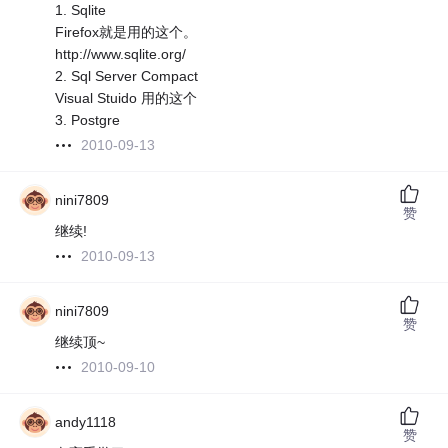
1. Sqlite
Firefox就是用的这个。
http://www.sqlite.org/
2. Sql Server Compact
Visual Stuido 用的这个
3. Postgre
2010-09-13
nini7809
赞
继续!
2010-09-13
nini7809
赞
继续顶~
2010-09-10
andy1118
赞