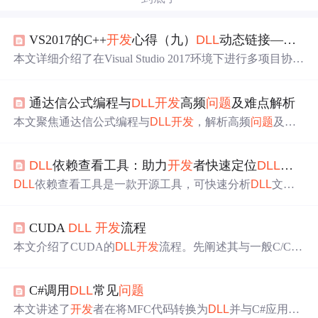
VS2017的C++
开发
心得（九）
DLL
动态链接——多项目
本文详细介绍了在Visual Studio 2017环境下进行多项目协同
开发
的步骤与技巧，重点阐述了代码模块化的重要性，以
及如何通过项目依赖管理和
DLL
导出实现功能独立与复
通达信公式编程与
DLL
开发
高频
问题
及难点解析
用。
本文聚焦通达信公式编程与
DLL
开发
，解析高频
问题
及难
点。涵盖
DLL
接口限制，如输入输出参数和字符串处理难
题；性能与稳定性
问题
，像IO操作崩溃、计算卡顿和内存
DLL
依赖查看工具：助力
开发
者快速定位
DLL
依赖
泄漏；兼容性与部署
问题
，包括版本冲突和路径配置错
误；高级功能实现难点，如多指标协同和实时数据流处
DLL
依赖查看工具是一款开源工具，可快速分析
DLL
文件
理；还有
开发
环境与工具链
问题
，如调试困难和跨语言调
依赖关系。它采用依赖扫描技术，支持多操作系统，界面
用兼容性。
简洁。适用于项目调试、迁移、版本升级等场景，能帮助
CUDA
DLL
开发
流程
开发
者迅速定位和解决依赖
问题
，提升
开发
效率。
本文介绍了CUDA的
DLL
开发
流程。先阐述其与一般C/C+
+的
DLL
开发
原理相同，接着讲解创建
DLL
的方式，包括用
Wizard创建项目工程，分析相关文件及代码，还提到def文
C#调用
DLL
常见
问题
件用于动态导出函数接口。最后说明调用
DLL
的测试方
法，给出代码下载链接。
本文讲述了
开发
者在将MFC代码转换为
DLL
并与C#应用集