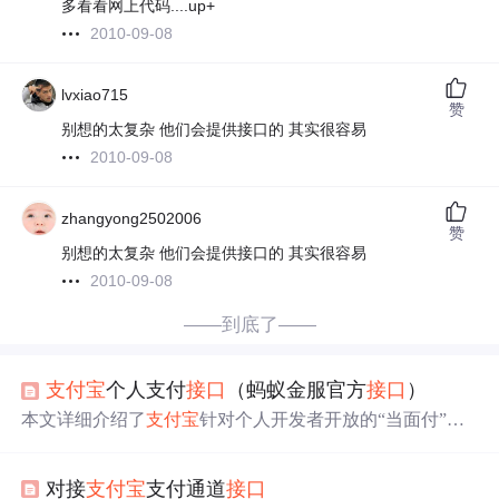
多看看网上代码....up+
2010-09-08
lvxiao715
赞
别想的太复杂 他们会提供接口的 其实很容易
2010-09-08
zhangyong2502006
赞
别想的太复杂 他们会提供接口的 其实很容易
2010-09-08
——到底了——
支付宝
个人支付
接口
（蚂蚁金服官方
接口
）
本文详细介绍了
支付宝
针对个人开发者开放的“当面付”
接
口
，包括注册流程、使用限制及官方SDK获取方式。作者
分享了从尝试第三方接入到发现
支付宝
个人支付
接口
的心
对接
支付宝
支付通道
接口
路历程，指出该
接口
无需营业执照，适合个人开发者小额