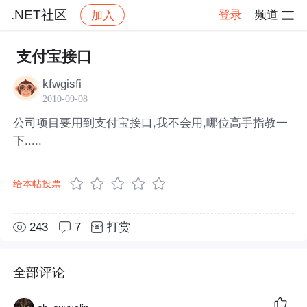
.NET社区
登录
频道
加入
帖子详情
社区
.NET社区
支付宝接口
kfwgisfi
2010-09-08
公司项目要用到支付宝接口,我不会用,哪位高手指教一
下.....
给本帖投票
243
7
打赏
全部评论