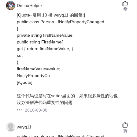
DefinaHelper
赞
[Quote=引用 10 楼 wuyq11 的回复:]
public class Person : INotifyPropertyChanged
{
private string firstNameValue;
public string FirstName{
get { return firstNameValue; }
set
{
firstNameValue=value;
NotifyPropertyCh……
[/Quote]
这个代码也是写在setter里面的，如果很多属性的话也
没办法解决代码重复性的问题
2010-09-08
wuyq11
赞
public class Person : INotifyPropertyChanged