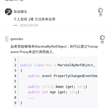
加油馒头
赞
个人觉得 1楼 方法简单实用
2010-09-09
gomoku
赞
如果类能够继承MarshalByRefObject，则可以通过Transp
arent Proxy来进行调用插入。
public
class
Man
 :
 MarshalByRefObject, INotif
{
public
 event PropertyChangedEventHandler 
public
string
 Name {get; 
set
;}
public
int
 Age {get; 
set
;}
    ...
}