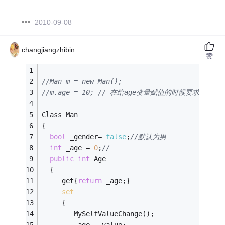
2010-09-08
changjiangzhibin
赞
//Man m = new Man();
//m.age = 10; // 在给age变量赋值的时候要求触
Class Man
{
bool
 _gender= 
false
;
//默认为男
int
 _age = 
0
;
//
public
int
 Age
  {
     get{
return
 _age;}
set
     {
        MySelfValueChange();
        _age = value;