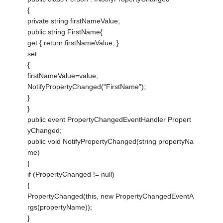
{
private string firstNameValue;
public string FirstName{
get { return firstNameValue; }
set
{
firstNameValue=value;
NotifyPropertyChanged("FirstName");
}
}
public event PropertyChangedEventHandler Propert
yChanged;
public void NotifyPropertyChanged(string propertyNa
me)
{
if (PropertyChanged != null)
{
PropertyChanged(this, new PropertyChangedEventA
rgs(propertyName));
}