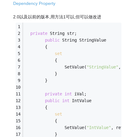
Dependency Property
2.0以及以前的版本,用方法1可以,但可以做改进
private
 String str;
public
 String StringValue
        {
set
            {
                SetValue(
"StringValue"
, ref s
            }
        }
private
int
 iVal;
public
int
 IntValue
        {
set
            {
                SetValue(
"IntValue"
, ref iVal
            }