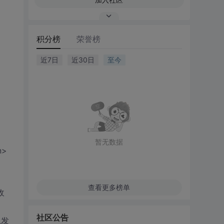
积分榜
荣誉榜
近7日
近30日
至今
暂无数据
n>
查看更多榜单
收
社区公告
息发