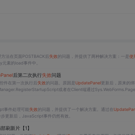
方法在页面POSTBACK后
失效
的问题，并提供了两种解决方案：一是
使
y元素的load事件中。
e
Panel
后第二次执行
失效
问题
控件在第一次执行后
失效
的问题。原因是
Update
Panel
更新后，原来的绑
Manager.RegisterStartupScript或者在Client端通过Sys.WebForms.Pag
st重新绑定脚本。本文提供了具体的方法和示例代码。
ript事件处理可能
失效
的问题，并提供了一个解决方案。通过在
Update
Pan
更新后，JavaScript事件仍然有效。
-局部刷新片【1】