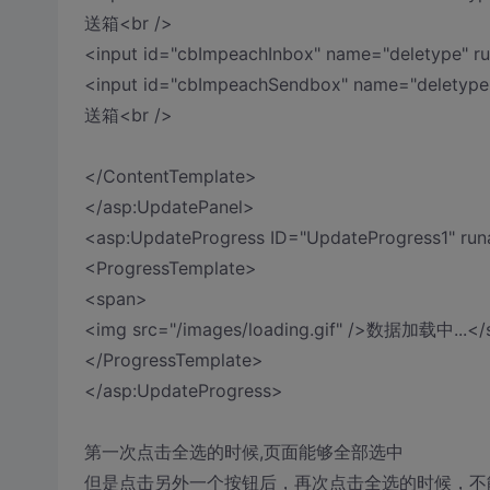
送箱<br />
<input id="cbImpeachInbox" name="deletype
<input id="cbImpeachSendbox" name="deletyp
送箱<br />
</ContentTemplate>
</asp:UpdatePanel>
<asp:UpdateProgress ID="UpdateProgress1" run
<ProgressTemplate>
<span>
<img src="/images/loading.gif" />数据加载中...</
</ProgressTemplate>
</asp:UpdateProgress>
第一次点击全选的时候,页面能够全部选中
但是点击另外一个按钮后，再次点击全选的时候，不