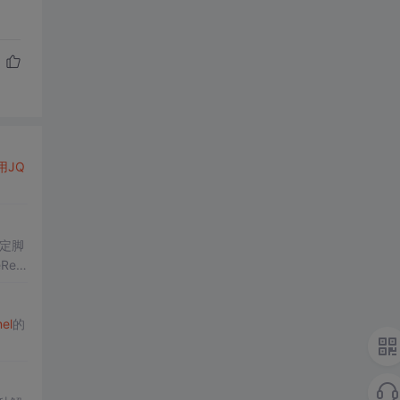
用
JQ
定脚
eReq
el
的