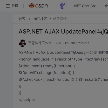
全
导航
.NET Conf China
社区
.NET社区
帖子详情
ASP.NET AJAX UpdatePane
2010-09-08 12:24:14
百思软件工作室
ASP.NET AJAX UpdatePanel与jQuery一起使用
<script language="javascript" type="text/javascr
$(document).ready(function() {
$("#cbAll").change(function() {
$(":checkbox").each(function() { $(this).attr("chec
})
})
</script>