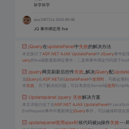
补字补字
alex1987214
2010-09-08
JQ 事件绑定用 live
jQuery
在
update
Panel
中
失效
的解决办法
本文探讨了
ASP.NET
AJAX
Update
Panel
中
JQuery
事件处理
uery
的live函数重新绑定事件；二是将事件绑定代码置于bod
jquery
网页刷新后控件
失效
_解决
jQuery
配
Updat
当
jQuery
在
ASP.NET
的
Update
Panel
中
使用
时
，可能会遇到
本
失效
。为了解决此问题，可以考虑在Server端
使用
Script
uestManager.getInstance().add_endReque
Update
panel
jquery
失效
解决方案
本文详细介绍了在
ASP.NET
AJAX
Update
Panel
中JavaSc
EndRequest事件中重新绑定
jQuery
事件，可以确保即使在异步
update
panel
使用
ajax
时
候代码被jq操作
失效
--