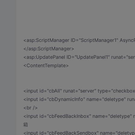
<asp:ScriptManager ID="ScriptManager1" Async
</asp:ScriptManager>
<asp:UpdatePanel ID="UpdatePanel1" runat="ser
<ContentTemplate>
<input id="cbAll" runat="server" type="check
<input id="cbDynamicInfo" name="deletype" r
<br />
<input id="cbFeedBackInbox" name="deletype
箱
<input id="cbFeedBackSendbox" name="delety