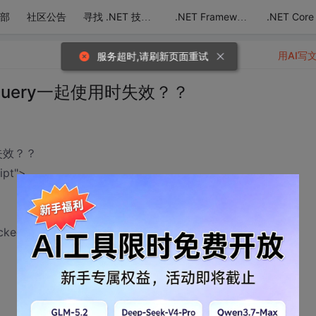
部
社区公告
.NET Core
寻找 .NET 技术达人
.NET Framework
用AI写
服务超时,请刷新页面重试
l与jQuery一起使用时失效？？
时失效？？
ipt">
ked", $("#cbAll").attr("checked")); })