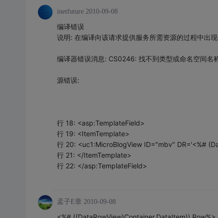
inetfuture
2010-09-08
编译错误
说明: 在编译向该请求提供服务所需资源的过程中出
编译器错误消息: CS0246: 找不到类型或命名空间名称“D
源错误:
行 18: <asp:TemplateField>
行 19: <ItemTemplate>
行 20: <uc1:MicroBlogView ID="mbv" DR='<%# (Dat
行 21: </ItemTemplate>
行 22: </asp:TemplateField>
孟子E章
2010-09-08
<%# ((DataRowView)Container.DataItem)).Row%>