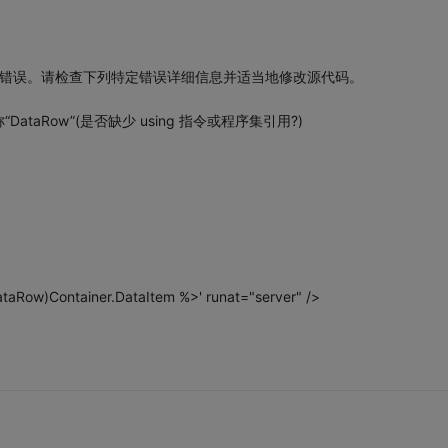
现错误。请检查下列特定错误详细信息并适当地修改源代码。
ataRow”(是否缺少 using 指令或程序集引用?)
aRow)Container.DataItem %>' runat="server" />