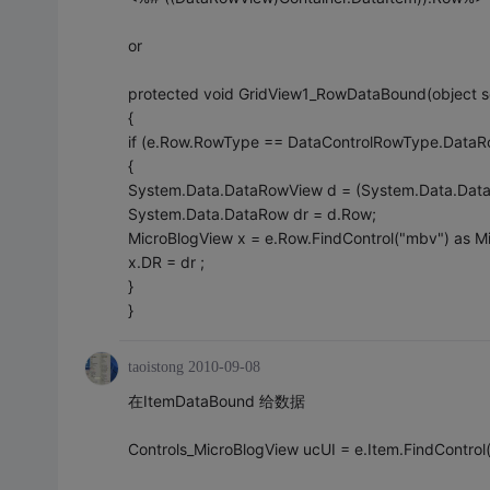
or
protected void GridView1_RowDataBound(object s
{
if (e.Row.RowType == DataControlRowType.DataR
{
System.Data.DataRowView d = (System.Data.Dat
System.Data.DataRow dr = d.Row;
MicroBlogView x = e.Row.FindControl("mbv") as M
x.DR = dr ;
}
}
taoistong
2010-09-08
在ItemDataBound 给数据
Controls_MicroBlogView ucUI = e.Item.FindControl