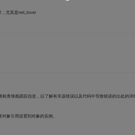
是net_lover
常。请检查堆栈跟踪信息，以了解有关该错误以及代码中导致错误的出处的详
ion: 未将对象引用设置到对象的实例。