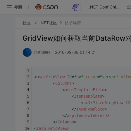
全
导航
.NET Conf China
社区
.NET社区
帖子详情
GridView如何获取当前Data
2010-09-08 01:14:21
inetfuture
<
asp:GridView
ID
=
"gv"
runat
=
"server"
Allo
<
Columns
>
<
asp:TemplateField
>
<
ItemTemplate
>
<
uc1:MicroBlogView
ID
</
ItemTemplate
>
</
asp:TemplateField
>
</
Columns
>
</
asp:GridView
>