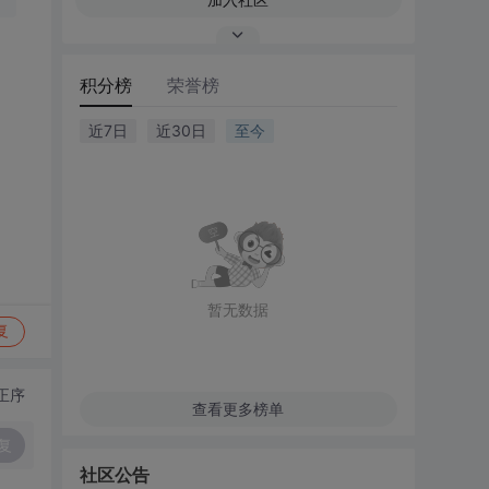
积分榜
荣誉榜
近7日
近30日
至今
暂无数据
复
正序
查看更多榜单
复
社区公告