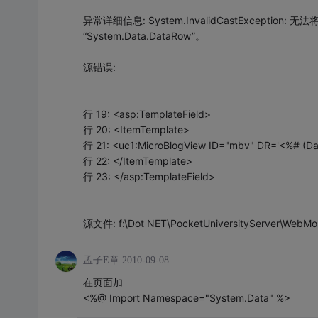
异常详细信息: System.InvalidCastException:
“System.Data.DataRow”。
源错误:
行 19: <asp:TemplateField>
行 20: <ItemTemplate>
行 21: <uc1:MicroBlogView ID="mbv" DR='<%# (Dat
行 22: </ItemTemplate>
行 23: </asp:TemplateField>
源文件: f:\Dot NET\PocketUniversityServer\WebMobi
孟子E章
2010-09-08
在页面加
<%@ Import Namespace="System.Data" %>