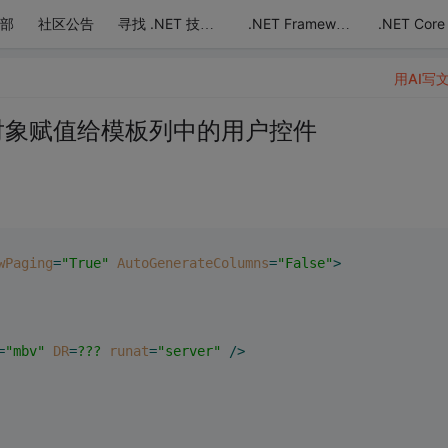
部
社区公告
.NET Core
寻找 .NET 技术达人
.NET Framework
用AI写
Row对象赋值给模板列中的用户控件
wPaging
=
"True"
AutoGenerateColumns
=
"False"
>
=
"mbv"
DR
=
???
runat
=
"server"
 />