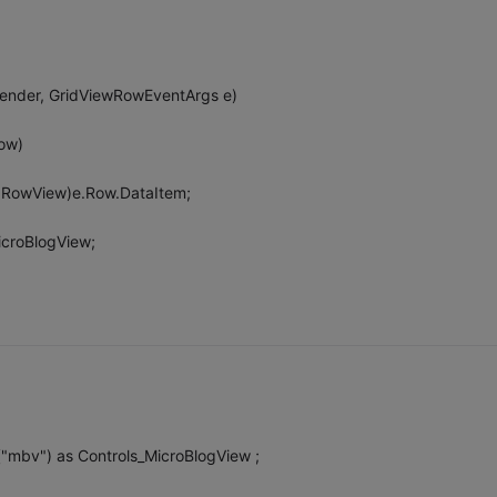
ender, GridViewRowEventArgs e)
ow)
aRowView)e.Row.DataItem;
icroBlogView;
("mbv") as Controls_MicroBlogView ;