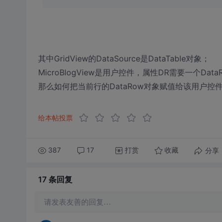
其中GridView的DataSource是DataTable对象；
MicroBlogView是用户控件，属性DR需要一个Data
那么如何把当前行的DataRow对象赋值给该用户控
给本帖投票
387
17
打赏
分享
收藏
17 条
回复
请发表友善的回复…