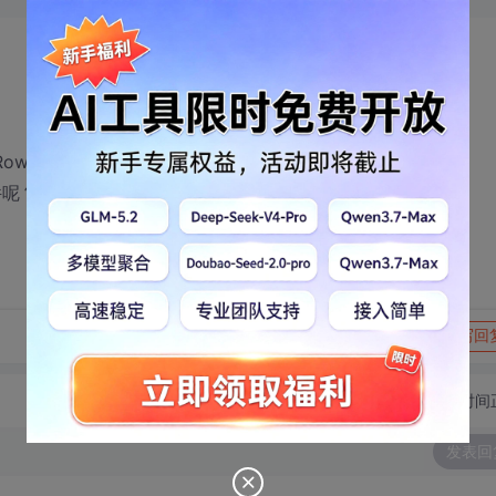
Row对象
件呢？请指教，谢谢！
转发到动态
举报
写回
切换为时间
发表回