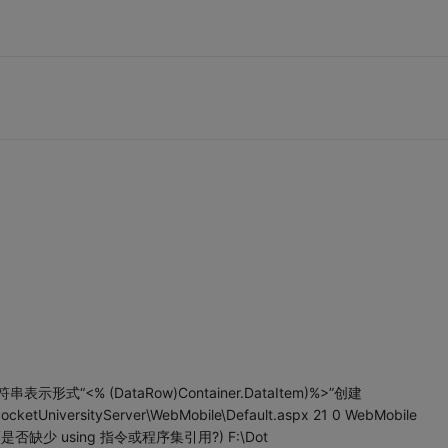
式“<% (DataRow)Container.DataItem)%>”创建
etUniversityServer\WebMobile\Default.aspx 21 0 WebMobile
是否缺少 using 指令或程序集引用?) F:\Dot