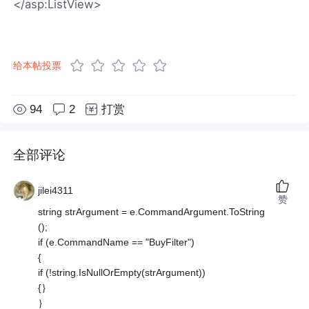
</asp:ListView>
给本帖投票
94
2
打赏
全部评论
jilei4311
赞
string strArgument = e.CommandArgument.ToString
();
if (e.CommandName == "BuyFilter")
{
if (!string.IsNullOrEmpty(strArgument))
{｝
｝