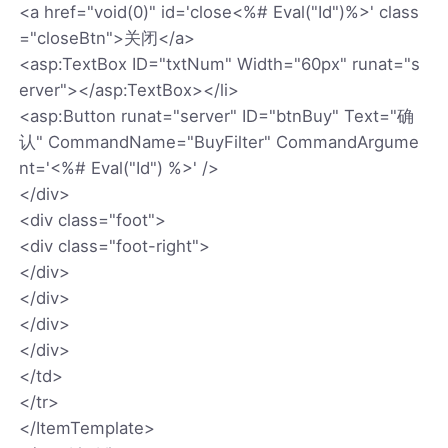
<a href="void(0)" id='close<%# Eval("Id")%>' class
="closeBtn">关闭</a>
<asp:TextBox ID="txtNum" Width="60px" runat="s
erver"></asp:TextBox></li>
<asp:Button runat="server" ID="btnBuy" Text="确
认" CommandName="BuyFilter" CommandArgume
nt='<%# Eval("Id") %>' />
</div>
<div class="foot">
<div class="foot-right">
</div>
</div>
</div>
</div>
</td>
</tr>
</ItemTemplate>