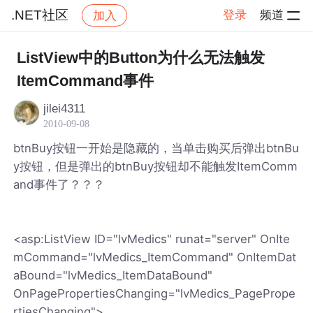
.NET社区
登录
频道
加入
帖子详情
社区
.NET社区
ListView中的Button为什么无法触发
ItemCommand事件
jilei4311
2010-09-08
btnBuy按钮一开始是隐藏的，当单击购买后弹出btnBu
y按钮，但是弹出的btnBuy按钮却不能触发ItemComm
and事件了？？？
<asp:ListView ID="lvMedics" runat="server" OnIte
mCommand="lvMedics_ItemCommand" OnItemDat
aBound="lvMedics_ItemDataBound"
OnPagePropertiesChanging="lvMedics_PagePrope
rtiesChanging">