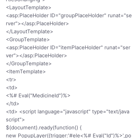
<LayoutTemplate>
<asp:PlaceHolder ID="groupPlaceHolder" runat="se
rver"></asp:PlaceHolder>
</LayoutTemplate>
<GroupTemplate>
<asp:PlaceHolder ID="itemPlaceHolder" runat="ser
ver"></asp:PlaceHolder>
</GroupTemplate>
<ItemTemplate>
<tr>
<td>
<%# Eval("MedicineId")%>
</td>
<td> <script language="javascript" type="text/java
script">
$(document).ready(function() {
new PopupLayer({trigger:'#ele<%# Eval("Id")%>',po