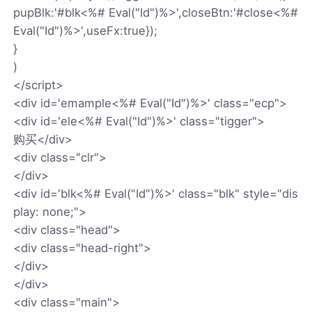
pupBlk:'#blk<%# Eval("Id")%>',closeBtn:'#close<%#
Eval("Id")%>',useFx:true});
}
)
</script>
<div id='emample<%# Eval("Id")%>' class="ecp">
<div id='ele<%# Eval("Id")%>' class="tigger">
购买</div>
<div class="clr">
</div>
<div id='blk<%# Eval("Id")%>' class="blk" style="dis
play: none;">
<div class="head">
<div class="head-right">
</div>
</div>
<div class="main">