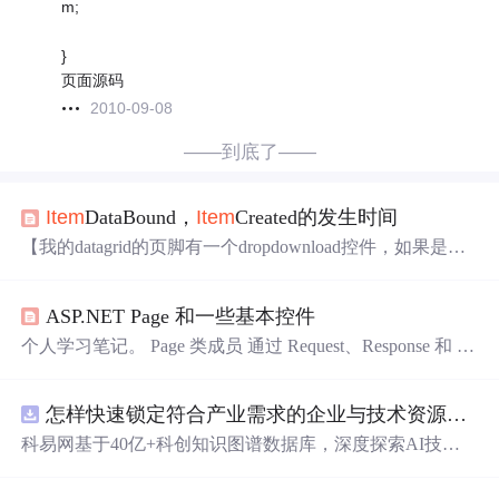
m;
}
页面源码
2010-09-08
——到底了——
Item
DataBound，
Item
Created的发生时间
【我的datagrid的页脚有一个dropdownload控件，如果是一
个
BUTTON
按钮的话，可以在datagrid的DG_Card_
Item
Co
mmand
事件
里来响应
BUTTON
按钮的
事件
，e.
Command
N
ASP.NET Page 和一些基本控件
ame=="I
Button
_Name"得到而我现在是一个dropdownload控
件，当它选定一条记录的时候，怎么
触发
他的
事件
啊】之
个人学习笔记。 Page 类成员 通过 Request、Response 和 Se
前我也曾经看到过类似的问题，想当然的认为加上一
rver 实现对 context.Request、context.Response 和 context.Ser
ver 的调用简化。 通过 AppRelativeVirtualPath 获得页面相
怎样快速锁定符合产业需求的企业与技术资源？.docx
对于应用根路径的路径。 FindControl(controlId)：根据控件
id 找到控件。 IsPostBack、Se...
科易网基于40亿+科创知识图谱数据库，深度探索AI技术
在技术转移、成果转化、技术经纪、知识产权、产业创
新、科技招商等垂直领域的多样化应用场景，研究科技创