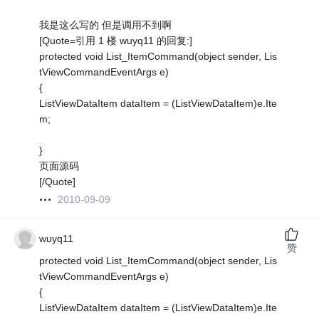
我是这么写的 但是调用不到啊
[Quote=引用 1 楼 wuyq11 的回复:]
protected void List_ItemCommand(object sender, Lis
tViewCommandEventArgs e)
{
ListViewDataItem dataItem = (ListViewDataItem)e.Ite
m;
}
页面源码
[/Quote]
2010-09-09
wuyq11
赞
protected void List_ItemCommand(object sender, Lis
tViewCommandEventArgs e)
{
ListViewDataItem dataItem = (ListViewDataItem)e.Ite