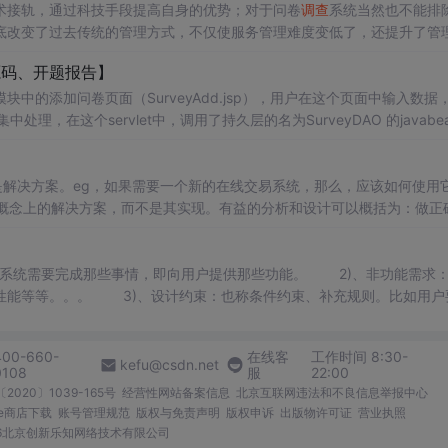
术接轨，通过科技手段提高自身的优势；对于问卷
调查
系统当然也不能排
底改变了过去传统的管理方式，不仅使服务管理难度变低了，还提升了管
、个人中心、用户管理、统计分析管理、在线留言、问卷
调查
管理、问卷
源码、开题报告】
公告栏、在线留言、个人中心，前台系统首页；首页、问卷
调查
、公告栏
的添加问卷页面（SurveyAdd.jsp），用户在这个页面中输入数据
集中处理，在这个servlet中，调用了持久层的名为SurveyDAO 的javabe
SurveyMange这个控制器，控制器根据返回的结果决定将相应的页面展
VO。
是解决方案。eg，如果需要一个新的在线交易系统，那么，应该如何使用
求的概念上的解决方案，而不是其实现。有益的分析和设计可以概括为：做正
节或场景
面向对象
分析需要鉴别重要的概念、属性和关联。
面向对象
分析
模型中展示重要的领域概念或对象。注意：领域模型并不是对软件对象的描述，
束、补充规则。比如用户要安
求、硬件环境的要求等等…..） 需求
调查
与
问题
定义： 在做需求
调查
时
400-660-
在线客
工作时间 8:30-
kefu@csdn.net
0108
服
22:00
2020〕1039-165号
经营性网站备案信息
北京互联网违法和不良信息举报中心
me商店下载
账号管理规范
版权与免责声明
版权申诉
出版物许可证
营业执照
026北京创新乐知网络技术有限公司