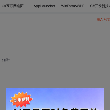
AppLauncher
WinForm&WPF
C#开发新技
C#互联网桌面应用
用AI写
了吗?