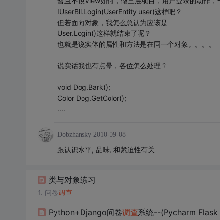
暂且不谈View如何，做三层项目，用户登录的动作，
IUserBll.Login(UserEntity user)这样吧？
但若面向对象，我怎么总认为应该是
User.Login()这样就结束了呢？
也就是说实体的属性和方法是在同一个对象。。。。
说实话我也有点晕，各位怎么处理？
void Dog.Bark();
Color Dog.GetColor();
....
Dobzhansky
2010-09-08
跟认识水平, 品味, 和紧迫性有关
类与对象练习
1. 问卷
调查
Python+Django问卷
调查
系统--(Pycharm Flask 