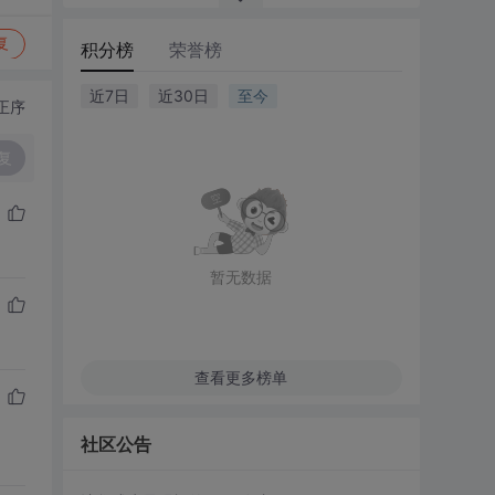
复
积分榜
荣誉榜
近7日
近30日
至今
正序
复
暂无数据
查看更多榜单
社区公告