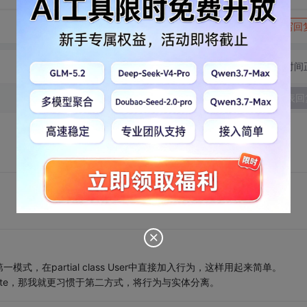
转发到动态
举报
写回
切换为时间
发表回
，在partial class User中直接加入行为，这样用起来简单。
nate，那我就更习惯于第二方式，将行为与实体分离。