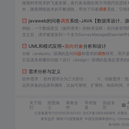
随着科学技术的飞速发展，各行各业都在努力与现代先进技
外，随着网络技术的不断成熟，带动了问卷
调查
系统，它彻
灵活性。问卷
调查
系统，主要的模块包括管理员；系统首页
javaweb的问卷
调查
系统-JAVA【数据库设计、
管理、系统管理、问卷试题管理，用户；首页、问卷
调查
、
线留言、个人中心等功能。
例如，一个数据提交（操作请求）的标准流程：在问卷管理模块中
交之后，请求被派发到一个名为SurveyManage的servlet中
addSurvey方法对数据进行持久化，然后把处理结果返回给
UML和模式应用~
面向对象
分析和设计
户端浏览器。系统中所以的数据库实体，都被封装成了这样的
分析（analysis）强调的是对
问题
和需求的
调查
研究，而不
它应该具有哪些功能？设计（design）强调的是满足需
事（分析），正确的做事（设计）。人们如何使用应用的情
需求分析与定义
果可以表示为领域模型（domain model），在领域
软件需求： 软件需求分为三大部分： 1)、功能需求：指系统需要完成那些事情，即向用户提供那些功能。 2)、非功能需求：指产
品所具备的品质和属性，比如可靠性、扩展性、响应时间、性能等等。。。 3)、设计约束：也称条件约
装该产品他需要有什么样的必备条件。（系统对操作系统的要
做到两W一H
关于我
招贤纳
商务合
寻求报
协议专
们
士
作
道
区
公安备案号11010502030143
京ICP备19004658号
京网文〔
家长监护
网络110报警服务
中国互联网举报中心
Chro
©1999-2