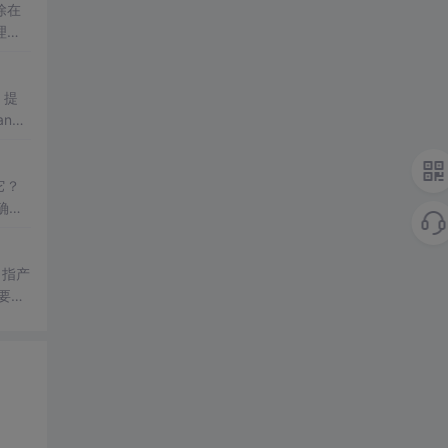
除在
理的
题目
、在
，提
an的
现给客
它？
确的
的结
它是。
需要