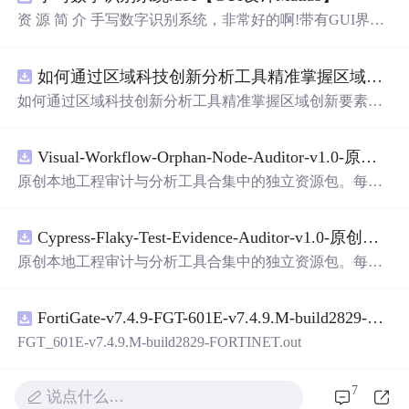
资 源 简 介 手写数字识别系统，非常好的啊!带有GUI界
面，使用方便! 详 情 说 明 用这个手写数字识别系统，你可
以轻松地识别手写数字。这个系统不仅功能强大，而且还
如何通过区域科技创新分析工具精准掌握区域创新要素分布与产业链融合现状？.docx
带有直观的图形用户界面（GUI），非常容易使用。你只
需要将手写数字输入系统，它将立即给出准确的识别结
如何通过区域科技创新分析工具精准掌握区域创新要素分
果。这个系统可以在各种场景中使用，无论是学校、工作
布与产业链融合现状？
还是日常生活，都能为你提供快速和准确的识别服务。它
是一个非常方便和实用的工具，你一定会喜欢它的！
Visual-Workflow-Orphan-Node-Auditor-v1.0-原创源码与文档.zip
原创本地工程审计与分析工具合集中的独立资源包。每个
ZIP包含完整源码、3项自动化测试、可复现合成示例、离
线HTML、JSON与SVG报告、1080×720真实运行效果图、
Cypress-Flaky-Test-Evidence-Auditor-v1.0-原创源码与文档.zip
README、运行说明、功能清单、MIT License及原创与授
权声明。解压后进入project目录，执行npm test验证算法，
原创本地工程审计与分析工具合集中的独立资源包。每个
执行npm run report生成报告，也可通过本地静态服务器打
ZIP包含完整源码、3项自动化测试、可复现合成示例、离
开网页。运行时零第三方依赖，不包含热点产品或开源项
线HTML、JSON与SVG报告、1080×720真实运行效果图、
目源码、Logo、官方截图、论文、生产日志或其他受限素
FortiGate-v7.4.9-FGT-601E-v7.4.9.M-build2829-FORTINET.out
README、运行说明、功能清单、MIT License及原创与授
材。适合前端开发、AI应用工程、测试审计和课程实践。
权声明。解压后进入project目录，执行npm test验证算法，
FGT_601E-v7.4.9.M-build2829-FORTINET.out
执行npm run report生成报告，也可通过本地静态服务器打
开网页。运行时零第三方依赖，不包含热点产品或开源项
7
说点什么…
目源码、Logo、官方截图、论文、生产日志或其他受限素