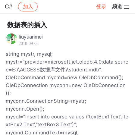
C#
登录
频道
加入
帖子详情
社区
C#
数据表的插入
liuyuanmei
2010-09-08
string mystr, mysql;
mystr="provider=microsoft.jet.oledb.4.0;data sourc
e=E:\\ACCESS数据库文件\\student.mdb";
OleDbCommand mycmd=new OleDbCommand();
OleDbConnection myconn=new OleDbConnection
();
myconn.ConnectionString=mystr;
myconn.Open();
mysql="insert into course values ('textBox1Text','te
xtBox2.Text','textBox3.Text')";
mycmd.CommandText=mysql;