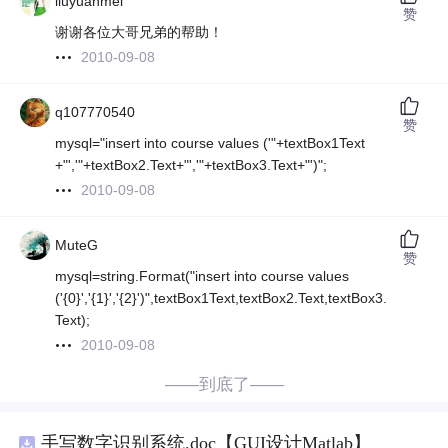
liuyuanmei
赞
谢谢各位大哥兄弟的帮助！
2010-09-08
q107770540
赞
mysql="insert into course values ('"+textBox1Text
+"','"+textBox2.Text+"','"+textBox3.Text+"')";
2010-09-08
MuteG
赞
mysql=string.Format("insert into course values
('{0}','{1}','{2}')",textBox1Text,textBox2.Text,textBox3.
Text);
2010-09-08
——到底了——
手写数字识别系统.doc【GUI设计Matlab】