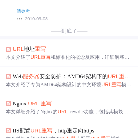
请参考
2010-09-08
——到底了——
URL
地址
重写
本文介绍了
URL
重写
和标准化的概念及应用，详细解释了
在浏览器不支持Cookie时如何使用
URL
重写
实现
会话跟
踪，以及如何通过
URL
标准化帮助搜索引擎更好地理解和
Web
服务器
安全防护：AMD64架构下的
URL
重写
机
索引网站。
本文介绍了专为AMD64架构设计的中文环境
URL
重写
模
块。阐述了基于规则的
URL
重写
机制，包括其定义、原理
及对SEO的影响。还讲述了防御HTTP HOST头攻击的策
Nginx
URL
重写
略，以及Web
服务器
安全防护策略。此外，探讨了
URL
重
写
在SEO优化中的应用、动态
URL
静态化转换等内容。
本文详细介绍了Nginx的
URL
_rewrite功能，包括其模块介
绍、应用场景，如域名变更、用户跳转和伪静态。
重写
原
理涉及用户请求、Nginx重定向及业务
服务器
响应。讲解了
IIS配置
URL
重写
，http重定向https
URL
重写
实现
的语法，如set、if、return和rewrite指令，以
及相关的
重写
规则。此外，还探讨了不同类型的
URL
重定