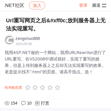
.NET社区
登录
频道
加入
帖子详情
社区
.NET社区
Url重写网页之后&#xff0c;放到服务器上无
法实现重写。
zengshuo888
2010-09-08
我用ASP.NET做的一个网站，我用URLRewriter进行了
URL重写。在VS2008中调试很好，实现了重写的效
果，但是上传到服务器上之后却无法实现重写的效果。
老是提示找不“.html”的页面。请高手指点。急！
给本帖投票
154
10
打赏