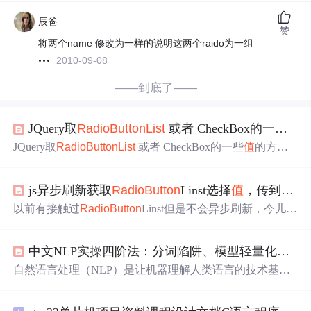
辰爸
赞
将两个name 修改为一样的说明这两个raido为一组
2010-09-08
——到底了——
JQuery取
Radio
Button
List
或者 CheckBox的一些
值
的
JQuery取
Radio
Button
List
或者 CheckBox的一些
值
的方法
[转] ‍ 1、 如何取
Radio
Button
List
中的各项的
值
，取选中项
的
值
，如： $("input[name='rbt
List
']:checked").val() 获取
radi
js异步刷新获取
Radio
Button
Linst选择
值
，传到文本框里
o
button
list
的text,查看源代码发现它被解析成.....abc 所以取
它
Radio
Button
List
选中项的
以前有接触过
Radio
Button
Linst但是不会异步刷新，今儿研
究了一下，实现了这个js异步刷新，含金量虽然
低
，但也
算一个小的知识点吧，
记录
下来，以便，以后参考， <title
中文NLP实操四阶法：分词陷阱、模型轻量化、小样本标注与工业清洗
></title> <script src="jquery.js" type="text/javascript"></script>
<script ...
自然语言处理（NLP）是让机器理解人类语言的技术基
础，其核心在于将非结构化文本转化为可计算的语义表
示。中文NLP尤其强调语言特性适配——因缺乏空格分