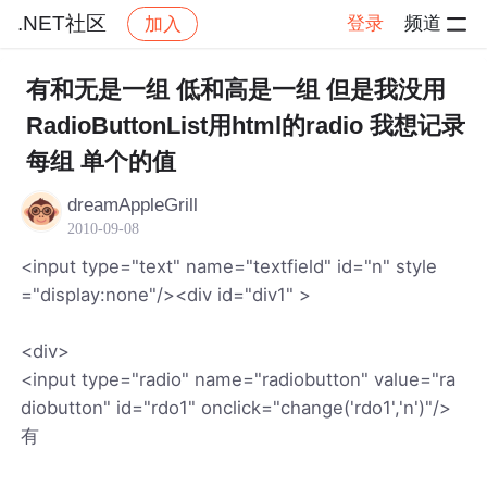
.NET社区
登录
频道
加入
帖子详情
社区
.NET社区
有和无是一组 低和高是一组 但是我没用
RadioButtonList用html的radio 我想记录
每组 单个的值
dreamAppleGrill
2010-09-08
<input type="text" name="textfield" id="n" style
="display:none"/><div id="div1" >
<div>
<input type="radio" name="radiobutton" value="ra
diobutton" id="rdo1" onclick="change('rdo1','n')"/>
有