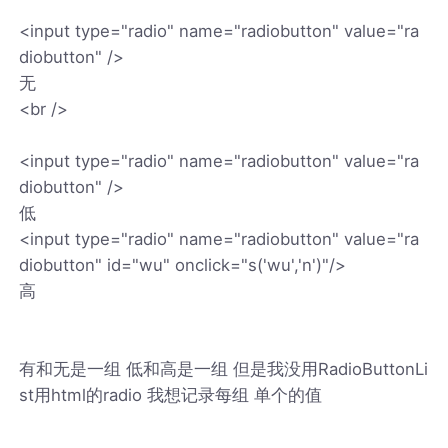
<input type="radio" name="radiobutton" value="ra
diobutton" />
无
<br />
<input type="radio" name="radiobutton" value="ra
diobutton" />
低
<input type="radio" name="radiobutton" value="ra
diobutton" id="wu" onclick="s('wu','n')"/>
高
有和无是一组 低和高是一组 但是我没用RadioButtonLi
st用html的radio 我想记录每组 单个的值