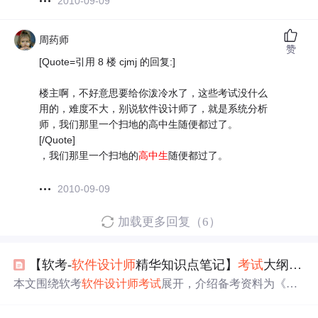
2010-09-09
周药师
赞
[Quote=引用 8 楼 cjmj 的回复:]
楼主啊，不好意思要给你泼冷水了，这些考试没什么
用的，难度不大，别说软件设计师了，就是系统分析
师，我们那里一个扫地的高中生随便都过了。
[/Quote]
，我们那里一个扫地的
高中生
随便都过了。
2010-09-09
加载更多回复（6）
【软考-
软件设计师
精华知识点笔记】
考试
大纲及题型介绍
本文围绕软考
软件设计师
考试
展开，介绍备考资料为《
软
件设计师
教程》、真题和大纲，罗列系列精华知识点笔
记。阐述
考试
大纲，涵盖计算机知识、程序语言、数据结