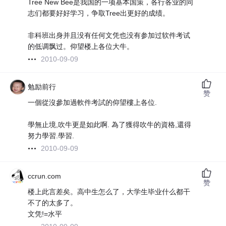
Tree New Bee是我国的一项基本国策，各行各业的同
志们都要好好学习，争取Tree出更好的成绩。
非科班出身并且没有任何文凭也没有参加过软件考试
的低调飘过。仰望楼上各位大牛。
2010-09-09
勉励前行
赞
一個從沒參加過軟件考試的仰望樓上各位.
學無止境,吹牛更是如此啊. 為了獲得吹牛的資格,還得
努力學習.學習.
2010-09-09
ccrun.com
赞
楼上此言差矣。高中生怎么了，大学生毕业什么都干
不了的太多了。
文凭!=水平