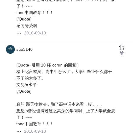
了！~~~
tnnd中国教育！！！
[/Quote]
感同身受啊
2010-09-10
sue3140
赞
[Quote=引用 10 楼 ccrun 的回复:]
楼上此言差矣。高中生怎么了，大学生毕业什么都干
不了的太多了。
文凭!=水平
[/Quote]
真的 那天搞算法，翻了高中课本来看，哎。。。
想想ln曾经也搞过这么高深的学问啊，上了大学就全废
了！~~~
tnnd中国教育！！！
2010-09-10