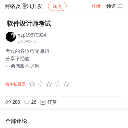
网络及通讯开发
登录
频道
加入
帖子详情
社区
网络及通讯开发
软件设计师考试
xzp19870924
2010-09-08
考过的各位师兄师姐
分享下经验
小弟感激不尽啊
给本帖投票
280
26
打赏
全部评论