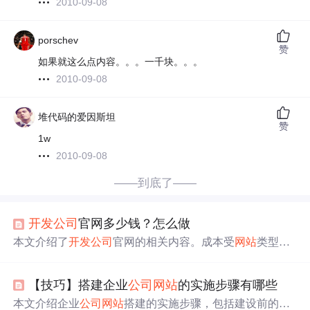
2010-09-08
porschev
赞
如果就这么点内容。。。一千块。。。
2010-09-08
堆代码的爱因斯坦
赞
1w
2010-09-08
——到底了——
开发
公司
官网多少钱？怎么做
本文介绍了
开发
公司
官网的相关内容。成本受
网站
类型、
规模等因素影响，涵盖域名、服务器、设计
开发
等
费用
。
开发
步骤包括明确目标、组建团队、选技术栈等。还推荐
【技巧】搭建企业
公司
网站
的实施步骤有哪些
了一秒互联
公司
，其技术强、服务专业，能提供全方位科
技服务和灵活报价。
本文介绍企业
公司
网站
搭建的实施步骤，包括建设前的市