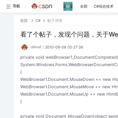
全部
C#综合技术
导航
社区
C#
帖子详情
看了个帖子，发现个问题，关于WebB
2010-09-08 05:27:36
cklvxd
private void webBrowser1_DocumentCompleted(o
System.Windows.Forms.WebBrowserDocumentCo
{
WebBrowser1.Document.MouseDown += new Htm
WebBrowser1.Document.MouseMove += new Htm
WebBrowser1.Document.MouseUp += new HtmlE
}
private void Document_MouseDown(object sende