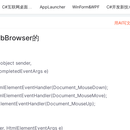
AppLauncher
WinForm&WPF
C#开发新技
C#互联网桌面应用
用AI写
rowser的
bject sender,
mpletedEventArgs e)
lElementEventHandler(Document_MouseDown);
lElementEventHandler(Document_MouseMove);
lementEventHandler(Document_MouseUp);
r, HtmlElementEventArgs e)