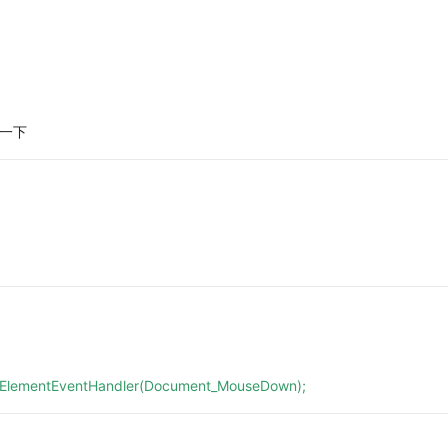
应一下
ElementEventHandler(Document_MouseDown);