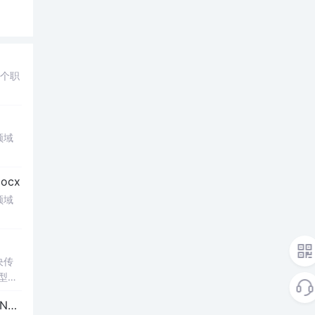
多个职
领域
cx
领域
决传
类型和
UI
博客 下载 社区 AtomGit 模型市场 搜CSDN 搜索 AI 搜索 会员中心 创作中心 基于DPWMA调制与正负序分离的ANPC三电平并网逆变器前馈控制策略研究（Simulink仿真实现）