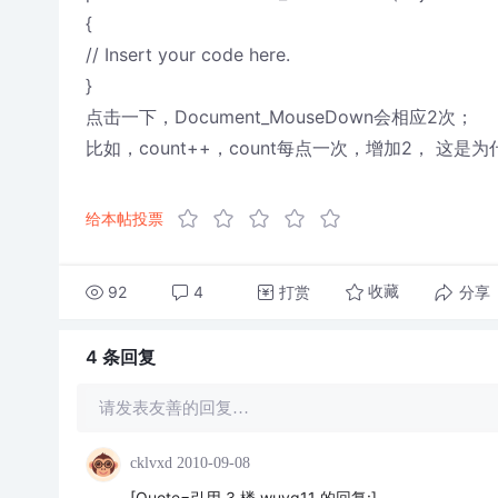
{
// Insert your code here.
}
点击一下，Document_MouseDown会相应2次；
比如，count++，count每点一次，增加2， 这是
给本帖投票
92
4
打赏
分享
收藏
4 条
回复
请发表友善的回复…
cklvxd
2010-09-08
[Quote=引用 3 楼 wuyq11 的回复:]