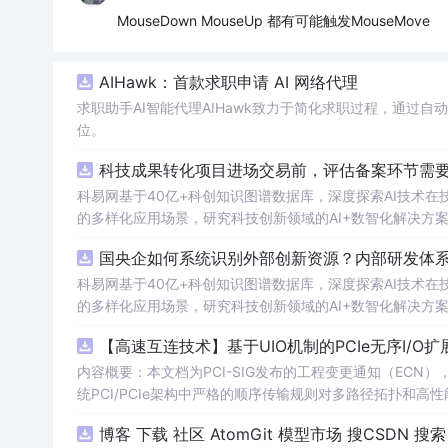
MouseDown MouseUp 都有可能触发MouseMove
AIHawk：首款求职申请 AI 网络代理
求职助手AI智能代理AIHawk致力于简化求职过程，通过
位。
科技成果转化项目进场交易前，评估备案环节需要准
科易网基于40亿+科创知识图谱数据库，深度探索AI技术
的多样化应用场景，研究科技创新领域的AI+数智化解决方
国央企如何系统识别外部创新资源？内部研发体系
科易网基于40亿+科创知识图谱数据库，深度探索AI技术
的多样化应用场景，研究科技创新领域的AI+数智化解决方
【高速互连技术】基于UIO机制的PCIe无序I
内容概要：本文档为PCI-SIG发布的工程变更通知（ECN），介绍
统PCI/PCIe架构中严格的顺序传输规则对多路径拓扑和高性
规则，允许请求方（Requester）自主管理数据顺序，支
O