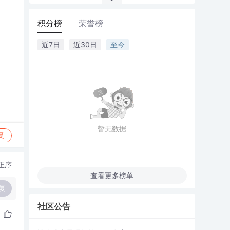
积分榜
荣誉榜
近7日
近30日
至今
暂无数据
复
正序
查看更多榜单
复
社区公告