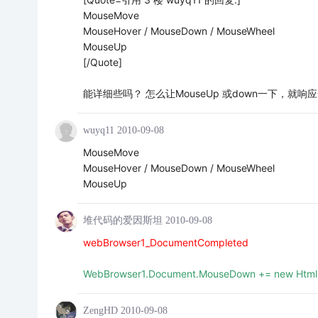
MouseMove
MouseHover / MouseDown / MouseWheel
MouseUp
[/Quote]
能详细些吗？ 怎么让MouseUp 或down一下，就响
wuyq11
2010-09-08
MouseMove
MouseHover / MouseDown / MouseWheel
MouseUp
堆代码的爱因斯坦
2010-09-08
webBrowser1_DocumentCompleted
WebBrowser1.Document.MouseDown += new Html
ZengHD
2010-09-08