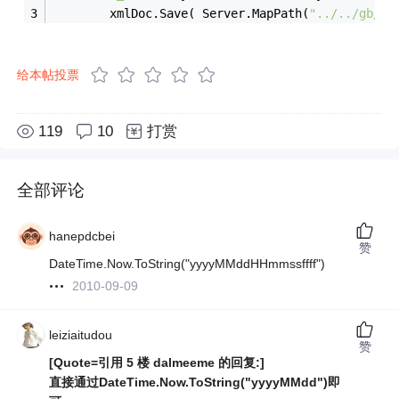
        xmlDoc.Save( Server.MapPath(
"../../gb/cd
给本帖投票
119
10
打赏
全部评论
hanepdcbei
赞
DateTime.Now.ToString("yyyyMMddHHmmssffff")
2010-09-09
leiziaitudou
赞
[Quote=引用 5 楼 dalmeeme 的回复:]
直接通过DateTime.Now.ToString("yyyyMMdd")即