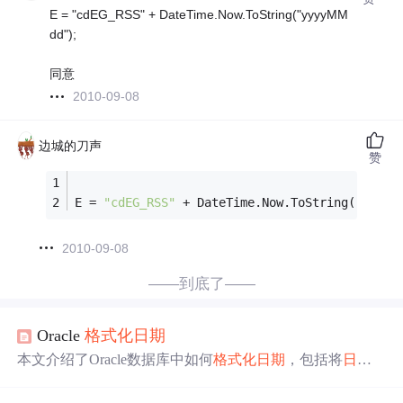
E = "cdEG_RSS" + DateTime.Now.ToString("yyyyMM
dd");
同意
2010-09-08
边城的刀声
赞
E = 
"cdEG_RSS"
 + DateTime.Now.ToString(
"yyyyM
2010-09-08
——到底了——
Oracle
格式化
日期
本文介绍了Oracle数据库中如何
格式化
日期
，包括将
日期
转换为字符串和字符串转换为
日期
的方法，并提到了Oracl
e在
格式化
日期
时的容错性。通过示例展示了
日期
格式的使