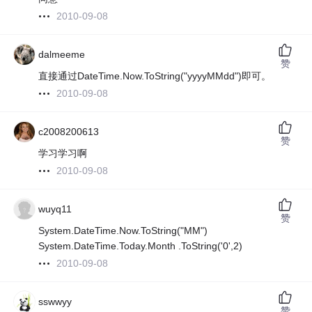
2010-09-08
dalmeeme
赞
直接通过DateTime.Now.ToString("yyyyMMdd")即可。
2010-09-08
c2008200613
赞
学习学习啊
2010-09-08
wuyq11
赞
System.DateTime.Now.ToString("MM")
System.DateTime.Today.Month .ToString('0',2)
2010-09-08
sswwyy
赞