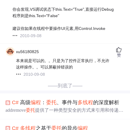
你会发现,VS调试状态下this.Text="True",直接运行Debug
程序则是this.Text="False"
建议你如果在线程中要操作UI元素,用Control.Invoke
2010-09-08
xu56180825
赞
本来就是可以的。。只是为了控件正常执行，不允许
这样操作。。可以屏蔽掉错误的
2010-09-08
——到底了——
C#
高级
编程
：
委托
、事件与
多线程
的深度解析
addremove
委托
提供了一种类型安全的方式来引用和传递方
法，是实现回调和事件的基础。事件基于
委托
实现了发布 -
订阅模式，使对象间能够松散耦合地通信。
多线程
允许应
C#
多线程
之基于
委托
的异步
编程
用程序同时执行多个任务，提高响应性和性能，特别是在