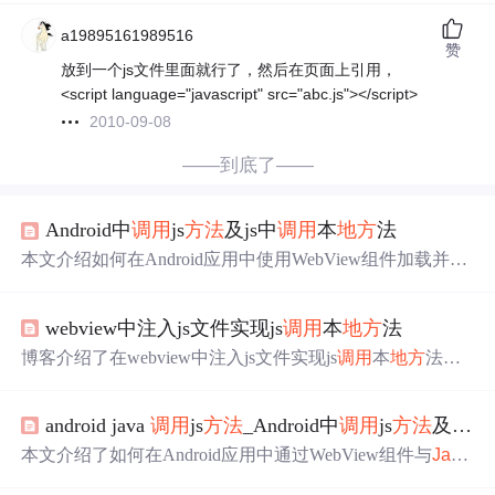
a19895161989516
赞
放到一个js文件里面就行了，然后在页面上引用，
<script language="javascript" src="abc.js"></script>
2010-09-08
——到底了——
Android中
调用
js
方法
及js中
调用
本
地方
法
本文介绍如何在Android应用中使用WebView组件加载并执
行HTML文件中的
JavaScript
代码，包括如何在
JavaScript
中
调用
本
地方
法及在本
地方
法中
调用
JavaScript
函数，并
webview中注入js文件实现js
调用
本
地方
法
提供了简单示例代码。
博客介绍了在webview中注入js文件实现js
调用
本
地方
法的
步骤。首先创建内部类对象，用@
Javascript
Interface声明a
ndroid本
地方
法供js
调用
，接着在webview中操作，最后在
android java
调用
js
方法
_Android中
调用
js
方法
及js中
WebViewClient()的onPageFinished()
方法
中注入js代码。
本文介绍了如何在Android应用中通过WebView组件与
Java
Script
进行交互，包括从Android
调用
JavaScript
方法
以及从