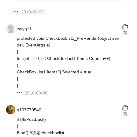
2010-09-09
wuyq11
赞
protected void CheckBoxList1_PreRender(object sen
der, EventArgs e)
{
for (int i = 0; i < CheckBoxList1.Items.Count; i++)
{
CheckBoxList1.Items[i].Selected = true;
}
}
2010-09-08
q107770540
赞
if (!IsPostBack)
{
Bind();//绑定checkboxlist