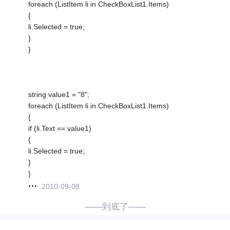
foreach (ListItem li in CheckBoxList1.Items)
{
li.Selected = true;
}
}
string value1 = "8";
foreach (ListItem li in CheckBoxList1.Items)
{
if (li.Text == value1)
{
li.Selected = true;
}
}
2010-09-08
——到底了——