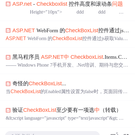
ASP.net
-
Checkboxlist
控件高度和滚动条
问题
Height="10px"> ddd ddd
d fff ff ff ff ff ff
ff ff
ASP.NET
WebForm 的
CheckBoxList
控件通过js获取Value值
ASP.NET
WebForm 的
CheckBoxList
控件通过js获取Value
值
问题
故事背景最近在改之前很早的一个项目，用的还是
WebForm开发的。追加功能之后，有个地方是弹出层来填
黑马程序员
ASP.NET
中
CheckboxList
.Items.Count=0的解决办法
写表单信息，然后保存到datagrid
中
。需要通过js获取
Chec
kBoxList
的值然后保存到列表
中
。
CheckBoxList
控件的数
------- Windows Phone 7手机开发、.Net培训、期待与您交
据源是从数据库
中
获取的，在后台绑定的。一切都很顺
流！ ------- aspx代码结构如下：
利，但是到了保存弹出表单的时
奇怪的
CheckBoxList
...
当
CheckBoxList
的Enabled属性设置为false时，页面回传后
其选择状态会丢失，不是否为Bug? 测试页面如下： ASP
X： aspx <%@Pagelanguage="c#"Codebehind="WebForm_di
验证
CheckBoxList
至少要有一项选
中
（转载）
sabledctrlsState.aspx.cs"AutoEventWireup="false"Inherits="We
bApplicati...
&lt;script language="javascript" type="text/javascript"&gt;
&lt;!-- function ClientValidate(sender, args) {
var flag = false; var inarr=form1.all.tag...
5