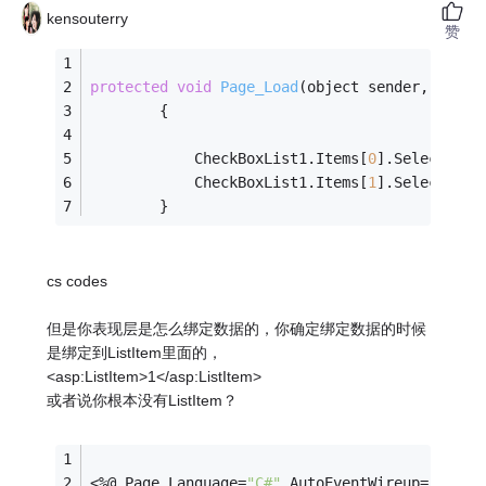
kensouterry
赞
protected
void
Page_Load
(object sender, Event
        {
            CheckBoxList1.Items[
0
].Selected =
            CheckBoxList1.Items[
1
].Selected =
        }
cs codes
但是你表现层是怎么绑定数据的，你确定绑定数据的时候
是绑定到ListItem里面的，
<asp:ListItem>1</asp:ListItem>
或者说你根本没有ListItem？
<%@ Page Language=
"C#"
 AutoEventWireup=
"true"