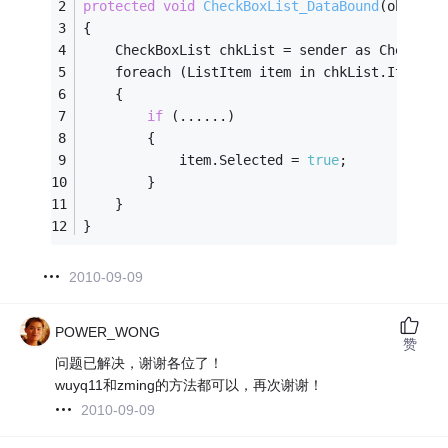
protected
void
CheckBoxList_DataBound
(object 
{
    CheckBoxList chkList = sender as CheckBox
    foreach (ListItem item in chkList.Items)
    {
if
 (......)
        {
            item.Selected = 
true
;
        }
    }
}
2010-09-09
POWER_WONG
赞
问题已解决，谢谢各位了！
wuyq11和zming的方法都可以，再次谢谢！
2010-09-09