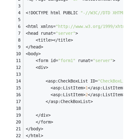
<!DOCTYPE html PUBLIC 
"-//W3C//DTD XHTML 1.0 
<html xmlns=
"http://www.w3.org/1999/xhtml"
 >
<head runat=
"server"
>
    <title></title>
</head>
<body>
    <form id=
"form1"
 runat=
"server"
>
    <div>
        <asp:CheckBoxList ID=
"CheckBoxList1"
 
          <asp:ListItem>
1
</asp:ListItem>
          <asp:ListItem>
2
</asp:ListItem>
        </asp:CheckBoxList>
    </div>
    </form>
</body>
</html>