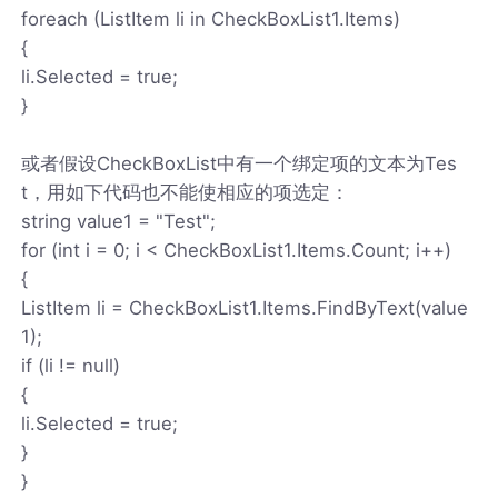
foreach (ListItem li in CheckBoxList1.Items)
{
li.Selected = true;
}
或者假设CheckBoxList中有一个绑定项的文本为Tes
t，用如下代码也不能使相应的项选定：
string value1 = "Test";
for (int i = 0; i < CheckBoxList1.Items.Count; i++)
{
ListItem li = CheckBoxList1.Items.FindByText(value
1);
if (li != null)
{
li.Selected = true;
}
}