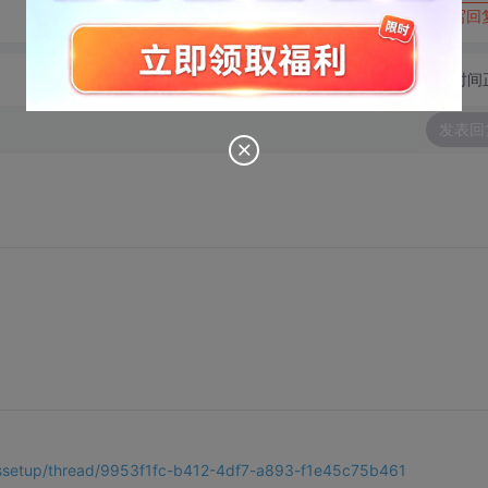
转发到动态
举报
写回
切换为时间
发表回
/vssetup/thread/9953f1fc-b412-4df7-a893-f1e45c75b461