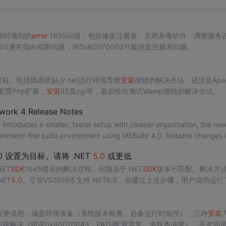
2008时遇到的
error
1935问题，包括修改注册表、关闭杀毒软件、调整服务
70005通常指向权限问题，而0x80070003可能涉及注册表问题。
过程。包括因系统缺少.net运行环境导致
安装
报错的解决办法，还涉及Apa
配置Php扩展，
安装
IIS及cgi等，最后给出测试Wamp报错的解决办法。
work 4 Release Notes
ntroduces a smaller, faster setup with cleaner organization, the ne
ommand-line build environment using MSBuild 4.0. Notable changes i
n tools like UISpy.exe. Known issues involve build environment limit
.0 设置为目标。请将 .NET
5.0
或更低
d
error
s. 73743769,6874627,理解网络爬虫：通用爬虫迷你框架设计,['
NET
SDK
1045错误的解决过程。问题源于.NET
SDK
版本不匹配。解决方
ET
5.0
。尽管VS2019不支持.NET6.0，但通过上述步骤，用户成功运行
完整流程，涵盖环境准备（系统版本检查、必备运行时组件）、三种
安装
题解决（错误0x80070643、PATH配置异常、多版本冲突）、开发环