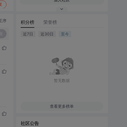
复
正序
积分榜
荣誉榜
复
近7日
近30日
至今
暂无数据
查看更多榜单
社区公告