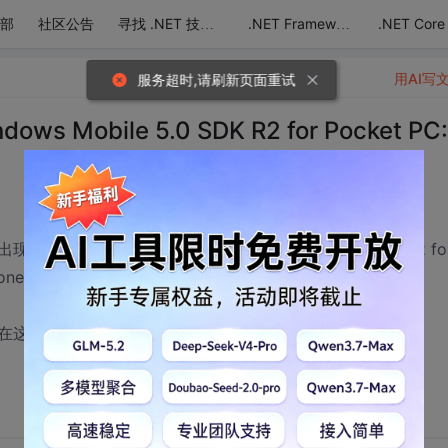
部
社区公告
.NET Core
寻找 .NET 技术达人
.NET Framework
用AI写
服务超时,请刷新页面重试
Mobile 5.0 SDK R2 for Pocket PC:
前没碰到的错误， Windows Mobile 5.0 SDK R2 fo
omponent Windows Mobile 5.0 SDK R2 for Pocket PC. MSI
在这向高手请教