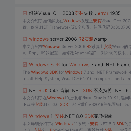
解决Visual C++2008
安装
失败，
error
1935
本文介绍了如何解决在
Windows
系统上
安装
Visual C++ 
置、修复.NET Framework等8个步骤。错误代码0x800
windows
server 2008
R2
安装
wamp
本文介绍在
Windows
Server 2008
R2
系统上
安装
Wamp的
e、Php、IIS的配置，如修改Apache端口、对外访问权限，
Windows
SDK
for
Windows
7 and .NET Frame
The
Windows
SDK
for
Windows
7 and .NET Framework 4 i
rosoft Help System, Visual C++ 2010 compilers, and a c
de the removal of DExplore, managed samples, and certai
NET
SDK
1045 当前 .NET
SDK
不支持将 .NET 6
s, the Microsoft Help Viewer,
SDK
tools, and sample buil
虫', '基础', '大数据', 'Python']
本文介绍了在
Windows
10上使用Visual Studio 2019时遇到
下载并
安装
.NET6.0
SDK
，然后重启VS2019并配置项目为.N
例代码。
Windows
11
安装
.NET 8.0
SDK
完整指南
本文详细介绍了在
Windows
11系统上
安装
.NET 8.0
SDK
的
（GUI
安装
包、
Po
werShell命令行、离线静默
安装
）、常见问