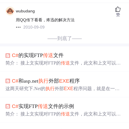
wubudang
赞
用QQ传下看看，疼迅的解决方法
2010-09-09
——到底了——
C#
的实现FTP
传送
文件
简介： 接上文实现对FTP的
传送
文件，此文和上文可以说
是如出一辙，不过此文是通过cmd进行建立连接的，建立
连接后也是通过以下几个步骤实现操作。建立文件的层级
C#
和asp.net
执行
外部
EXE
程序
结构如上文，这里就不啰嗦了。
C#
实现FTP上传资料 1.主
方法进行调用： this.ftpOperation.UploadFile(vIMSPath, vUI
这两天研究下.Net的
执行
外部
EXE
程序问题，就是在一个
D, vPassword, vLocalPath + “/” + txtFile, txtFile); 2.ftpOperatio
程序里通过按钮或其他操作运行起来另外一个程序，需要
n.cs 文件中的实现操作方法 2.1 主方法中调用的方法： p
传入参数，如用户名、密码之类（实际上很类似单点登
C#
实现FTP
传送
文件的示例
录，不过要简单的多的多）；总结如下： 1、CS版：WebF
orm的调用外部程序，很简单 （1）如果不考虑参数问题，
简介： 接上文实现对FTP的
传送
文件，此文和上文可以说
仅仅是
执行
另外一个程序，用：System.Diagnostics.Process.
是如出一辙，不过此文是通过cmd进行建立连接的，建立
Start("')即可： 如：System....
连接后也是通过以下几个步骤实现操作。建立文件的层级