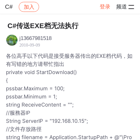
C#
登录
频道
加入
帖子详情
社区
C#
C#传送EXE档无法执行
j13667981518
2010-09-09
各位高手以下代码是接受服务器传出的EXE档代码，如
有写错的地方请帮忙指出
private void StartDownload()
{
pssbar.Maximum = 100;
pssbar.Minimum = 1;
string ReceiveContent = "";
//服務器IP
String ServerIP = "192.168.10.15";
//文件存放路徑
string filename = Application.StartupPath + @"\Pro