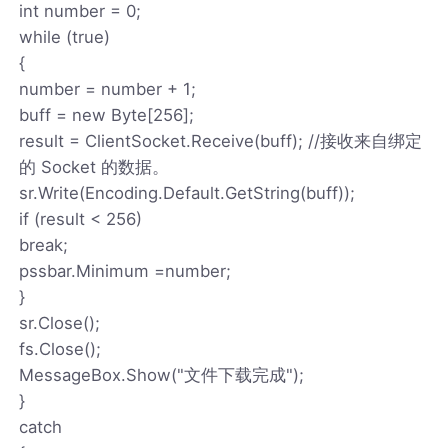
int number = 0;
while (true)
{
number = number + 1;
buff = new Byte[256];
result = ClientSocket.Receive(buff); //接收来自绑定
的 Socket 的数据。
sr.Write(Encoding.Default.GetString(buff));
if (result < 256)
break;
pssbar.Minimum =number;
}
sr.Close();
fs.Close();
MessageBox.Show("文件下载完成");
}
catch