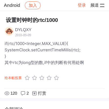
Android
登录
频道
加入
帖子详情
社区
Android
设置时钟时的rtc/1000
DYLQXY
2010-09-09
if(rtc/1000<Integer.MAX_VALUE){
SystemClock.setCurrentTimeMillis(rtc);
}
其中rtc为long型的数,if中的判断有何用处啊
给本帖投票
120
2
打赏