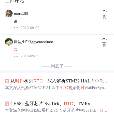
全部评论
mars199
赞
高
2010-09-09
网站推广优化yetaoaiueo
赞
高
2010-09-09
——到底了——
从
时
钟
树到
RTC
：深入解析STM32 HAL库中
RTC
同
本文深入剖析STM32 HAL库中
RTC
初始化
时
WaitForSynchr
o超
时
的根本原因，涵盖
时
钟
树结构、
RTC
双
时
钟
域同步
机制、LSE晶振起振延迟、备份域电源配置缺失等硬件因
CH58x 蓝牙芯片 SysTick、
RTC
、TMRx
素，以及PWR/
RTC
时
钟
使能顺序错误、超
时
阈值不足等软
件陷阱；提出包含
时
钟
稳定等待、寄存器状态诊断（
RTC
本文深入解析CH58x系列RISC-V蓝牙芯片中SysTick、
RTC