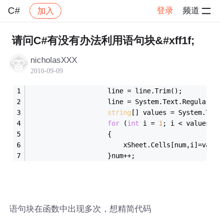
C#
登录
频道
加入
帖子详情
社区
C#
请问C#有没有办法利用语句块&#xff1f;
nicholasXXX
2010-09-09
                    line = line.Trim();
                    line = System.Text.RegularEx
string
[] values = System.Tex
for
 (
int
 i = 
1
; i < values.L
                    {
                        xSheet.Cells[num,i]=valu
                    }num++;
语句块在函数中出现多次，想精简代码