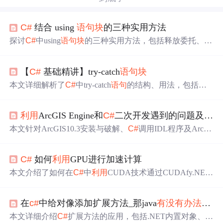
C#
结合 using
语句
块
的三种实用方法
探讨
C#
中using
语句
块
的三种实用方法，包括释放委托、统
一对象释放和临时值变更，深入分析Abp框架中Scoped范
围概念及其实现细节。
【
C#
基础精讲】try-catch
语句
块
本文详细解析了
C#
中try-catch
语句
的结构、用法，包括捕
获特定和通用异常、资源清理，以及提供最佳实践，强调
了合理异常处理对程序稳定性的关键作用。
利用
ArcGIS Engine和
C#
二次开发遇到的问题及解决
本文针对ArcGIS10.3安装与破解、
C#
调用IDL程序及ArcEn
gine调用GP工具时的权限问题，提供详细的解决方案，包
括破解步骤、组件注册与许可获取代码。
C#
如何
利用
GPU进行加速计算
本文介绍了如何在
C#
中
利用
CUDA技术通过CUDAfy.NET
库进行GPU加速计算。步骤包括安装CUDA工具包和CUD
A Toolkit，使用NuGet安装CUDAfy.NET库，编写
C#
代
在
c#
中给对像添加扩展方法_那java
有没有
办法
添加
码，定义GPU计算函数，并在GPU上执行计算。文章还提
醒注意数据传输开销对性能的影响。
本文详细介绍
C#
扩展方法的应用，包括.NET内置对象、一