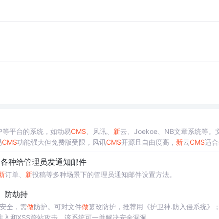
HP等平台的系统，如动易
CMS
、风讯、
新
云、Joekoe、NB文章系统等。
易
CMS
功能强大但免费版受限，风讯
CMS
开源且自由度高，
新
云
CMS
适合
ark
CMS
等，以及PHP的php
cms
、Dede
CMS
等。文章强调选择
CMS
应
 各种给管理员发通知邮件
最好的。
新
订单、
新
投稿等多种场景下的管理员通知邮件设置方法。
改、防劫持
安全，需
做
防护。可对文件
做
篡改防护，推荐用《护卫神.防入侵系统》
注入和XSS跨站攻击，该系统可一并解决安全漏洞。