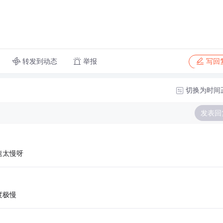
转发到动态
举报
写回
切换为时间
发表回
速太慢呀
度极慢