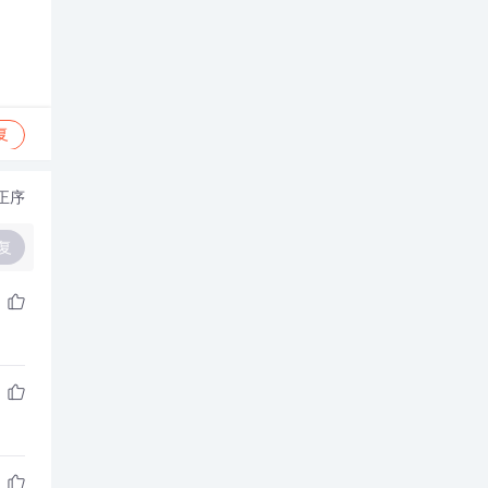
复
正序
复