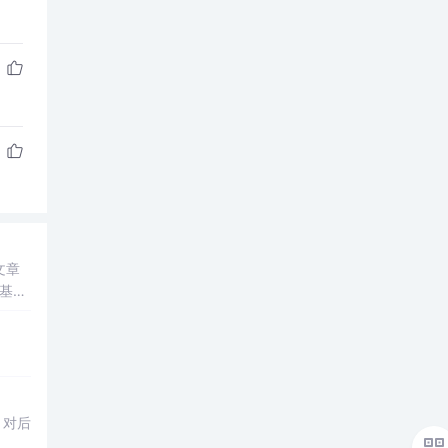
文章
基本
考虑
；对后