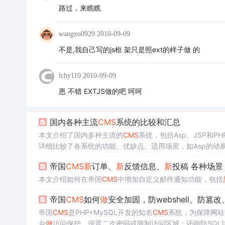
路过，来瞧瞧
wangxu0929
2010-09-09
不是,我自己写的js框 架只是照ext的样子做 的
lchy110
2010-09-09
恩 不错 EXTJS做的吧 呵呵
国内各种主流
CMS
系统的比较和汇总
本文介绍了国内多种主流的
CMS
系统，包括Asp、JSP和P
详细比较了各系统的功能、优缺点、适用场景，如Asp的动
网站需求。此外，还提到了.Net平台的动网
新
闻和JSP的Net
帝国
CMS
新
订单、
新
反馈信息、
新
投稿 各种场景
易用性、灵活性、可扩展性等因素，并指出适合自己的才是
本文介绍如何在帝国
CMS
中增加自定义邮件通知功能，包括
帝国
CMS
如何
做
安全加固，防webshell、防篡
帝国
CMS
是PHP+MySQL开发的知名
CMS
系统，为保障网站
台
做
访问保护，设置二次密码或限制访问区域；还能防SQL