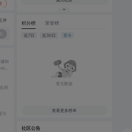
复
正序
积分榜
荣誉榜
复
近7日
近30日
至今
步骤和
all
暂无数据
了乱码
查看更多榜单
是引
社区公告