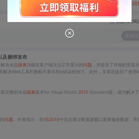
转发到动态
举报
写回
切换为时间
发表回
以及捆绑发布
何解决水晶
报表
功能在客户端无法正常显示的
问题
，并提供了详细的安装
，以及解决Web工具栏图标不显示和js错误的技巧。此外，文章还提到了使用Inst
安装完整的水晶
报表
版本for Visual Studio
2010
Standard版，成功解决
的
问题
。作者指出，在
VS
2010
中无法通过数据源窗口直接修改数据，而