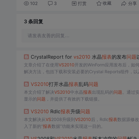
102
3
打赏
分享
收藏
3 条
回复
请发表友善的回复…
CrystalReport for
vs
2010
水晶
报表
的发布
问题
文章介绍了在使用
VS
2010
开发的WinForm应用发布后，如
解决方法，包括下载和安装必要的Crystal Reports组件
Shield来建立发布项目，以便于实现傻瓜式安装。
VS
2010
打开水晶
报表
乱码
问题
本文介绍了解决
VS
2010
中水晶
报表
出现乱码的
问题
。通过
显示的
问题
，并提供了有效的下载链接。
VS
2010
Rdlc
报表
升级
问题
本文解决从
VS
2008升级到
VS
2010
后，Rdlc
报表
数据源修改
入了新的“
报表
数据”功能来实现这一目的。
VS
2008和
VS
2010
水晶
报表
版本冲突的
问题
解决