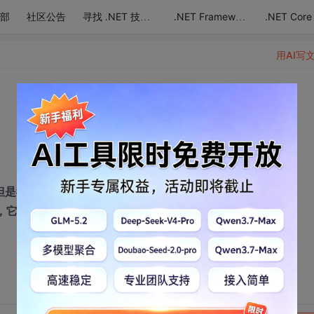
部
社区公告
.NET Core
寻找 .NET 技术达人
.NET Framework
用AI写
但是我报表的效果，表头的文字描述是需要2行的，
”，它也不显示，