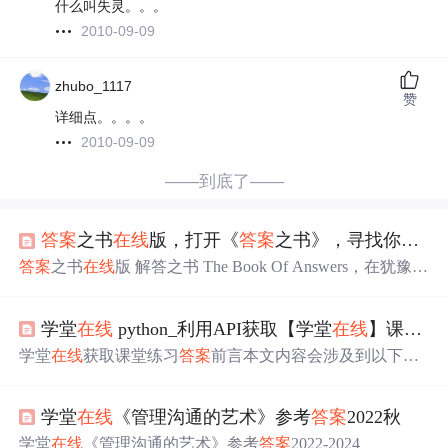
什么叫失灵。。。
2010-09-09
zhubo_1117
赞
详细点。。。。
2010-09-09
——到底了——
答案
之书
在线
版，打开《
答案
之书》，寻找你的
答
答案
之书
在线
版 解答之书 The Book Of Answers，在犹豫不
决时，帮你找到内心的
答案
。
学堂
在线
python_利用API获取【学堂
在线
】课堂练习
学堂
在线
获取课堂练习
答案
前言本文内容会涉及到以下文
章的内容，建议首先阅读以下文章先康康效果原理学堂
在
线
的课堂练习题目通过下面这个API返回之前看到有人写
学堂
在线
《管理沟通的艺术》参考
答案
2022秋
了个优学院(Ulearning)自动答题脚本，原理就是利用了优学
院的获取
答案
的API我就想看看，这个json里会不会有
答案
学堂
在线
《管理沟通的艺术》参考
答案
2022-2024