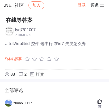
.NET社区
登录
频道
加入
帖子详情
社区
.NET社区
在线等答案
lyq7611007
2010-09-09
UltraWebGrid 控件 选中行 在ie7 失灵怎么办
给本帖投票
88
2
打赏
全部评论
zhubo_1117
赞