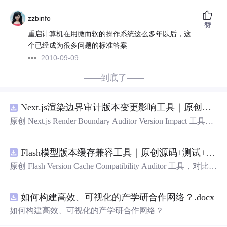
zzbinfo
赞
重启计算机
在用微而软的操作系统这么多年以后，这
个已经成为很多问题的标准答案
2010-09-09
——到底了——
Next.js渲染边界审计版本变更影响工具｜原创源码+测试+离线报告
原创 Next.js Render Boundary Auditor Version Impact 工具，
围绕“建立服务端组件、客户端组件、数据获取、缓存和交
互边界图，识别错误跨界依赖”的结果，对比两个版本的输
Flash模型版本缓存兼容工具｜原创源码+测试+离线报告
入约定、规则参数、结果结构和风险项，识别变更影响。
压缩包包含完整源码、3 项自动化测试、可复现合成示
原创 Flash Version Cache Compatibility Auditor 工具，对比两
例、离线 HTML/JSON/SVG 报告、1080×720 真实运行效
个Flash模型版本的前缀规范、缓存键、Tokenizer、命
中
率
果图、README、运行说明、功能清单、MIT License 及
和重建成本。压缩包包含完整源码、3 项自动化测试、可
原创与授权声明。运行
时
零第三方依赖，不包含热点产品
如何构建高效、可视化的产学研合作网络？.docx
复现合成示例、离线 HTML/JSON/SVG 报告、1080×720
或开源项目源码、Logo、官方截图、论文、生产日志或其
真实运行效果图、README、运行说明、功能清单、MIT
如何构建高效、可视化的产学研合作网络？
他受限素材。
License 及原创与授权声明。运行
时
零第三方依赖，不包含