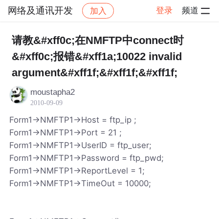
网络及通讯开发
登录
频道
加入
帖子详情
社区
网络及通讯开发
请教&#xff0c;在NMFTP中connect时
&#xff0c;报错&#xff1a;10022 invalid
argument&#xff1f;&#xff1f;&#xff1f;
moustapha2
2010-09-09
Form1->NMFTP1->Host = ftp_ip ;
Form1->NMFTP1->Port = 21 ;
Form1->NMFTP1->UserID = ftp_user;
Form1->NMFTP1->Password = ftp_pwd;
Form1->NMFTP1->ReportLevel = 1;
Form1->NMFTP1->TimeOut = 10000;