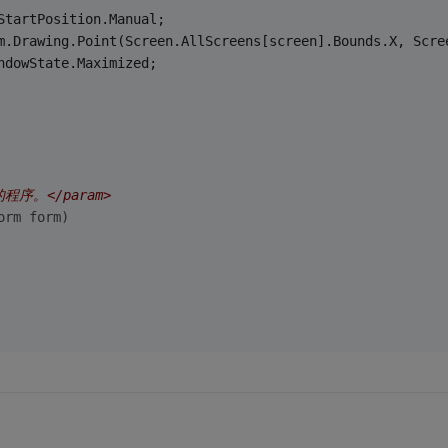
StartPosition.Manual;
m.Drawing.Point(Screen.AllScreens[screen].Bounds.X, Scre
ndowState.Maximized;
。
动的程序。</param>
orm form)