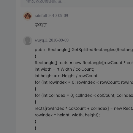
请发表友善的回复…
rainfull
2010-09-09
学习了
wuyq11
2010-09-09
public Rectangle[] GetSplittedRectangles(Rectangle
{
Rectangle[] rects = new Rectangle[rowCount * col
int width = rt.Width / colCount;
int height = rt.Height / rowCount;
for (int rowIndex = 0; rowIndex < rowCount; rowI
{
for (int colIndex = 0; colIndex < colCount; colInde
{
rects[rowIndex * colCount + colIndex] = new Recta
rowIndex * height, width, height);
}
}