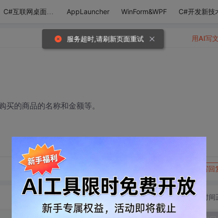
AppLauncher
WinForm&WPF
C#开发新技
C#互联网桌面应用
用AI写
服务超时,请刷新页面重试
购买的商品的名称和金额等。
转发到动态
举报
写回
切换为时间