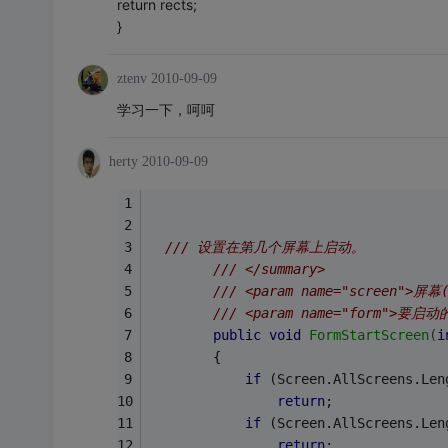
return rects;
}
ztenv
2010-09-09
学习一下，呵呵
herty
2010-09-09
/// 设置在第几个屏幕上启动。
/// </summary>
/// <param name="screen">屏
/// <param name="form">要启
public
void
FormStartScreen
(
i
        {
if
 (Screen.AllScreens.Len
return
;
if
 (Screen.AllScreens.Len
return
;