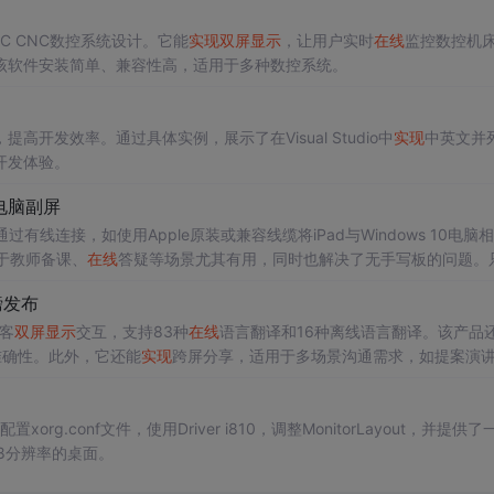
C CNC数控系统设计。它能
实现
双屏
显示
，让用户实时
在线
监控数控机
该软件安装简单、兼容性高，适用于多种数控系统。
高开发效率。通过具体实例，展示了在Visual Studio中
实现
中英文并
开发体验。
的电脑副屏
线连接，如使用Apple原装或兼容线缆将iPad与Windows 10电脑
于教师备课、
在线
答疑等场景尤其有用，同时也解决了无手写板的问题。
双屏
体验。
磅发布
主客
双屏
显示
交互，支持83种
在线
语言翻译和16种离线语言翻译。该产品
准确性。此外，它还能
实现
跨屏分享，适用于多场景沟通需求，如提案演
xorg.conf文件，使用Driver i810，调整MonitorLayout，并提供了
768分辨率的桌面。