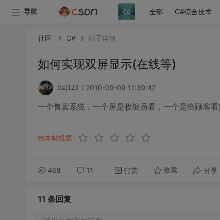
全部
C#综合技术
导航
社区
C#
帖子详情
如何实现双屏显示(在线等)
2010-09-09 11:39:42
lbaj123
一个售卖系统，一个屏是收银员看，一个是给顾客看
给本帖投票
468
11
打赏
分享
收藏
11 条
回复