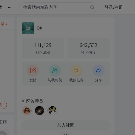
...
术
登录/注册
文章
C#
111,129
642,532
社区成员
社区内容
发帖
与我相关
我的任务
分享
社区管理员
复
正序
加入社区