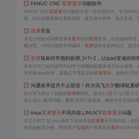
FANUC CNC
双屏
显示
功能软件
FANUC CNC
双屏
显示
功能软件是一款开源软件，专为FANU
面，轻松切换和操控系统画面，提升操作效率，减少失误。
双屏
开发
本文介绍如何利用宽屏幕
显示
器和
双屏
技术，优化编程环境，提
线
浏览、代码与画面并列编辑、
双屏
操作等多种玩法，提升
双屏
鼠标经常跑到副屏_1+1>2，让ipad变成你
本文介绍了如何使用iPad作为电脑的副屏来提升办公效率。通过有
并安装duet软件，
实现
几乎零延迟的
双屏
显示
。这种方式对
支付相对较低的软件费用，就能获得比额外
显示
器更经济的
沟通效率提升不止双倍！科大讯飞
双屏
翻译机重
科大讯飞推出了创新的
双屏
翻译机，提供4.1英寸+2.2英寸
备行业A.I.翻译功能，覆盖16大行业领域，确保专业交流的
目前，讯飞
双屏
翻译机已在各大平台开售。
linux
双屏
显示
不同内容,LINUX下
双屏
显示
问题
本文介绍了在Linux系统下如何设置
双屏
显示
不同内容，包括配置
相关的配置示例，帮助用户
实现
两个屏幕各自
显示
1024x