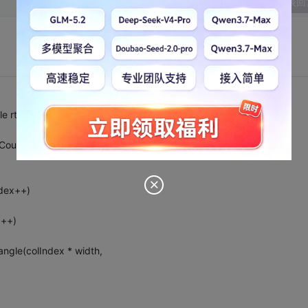
发表回
 rt, int rowCount,int colCount)
Count];
ndex++)
x++)
ngle(colIndex * width,