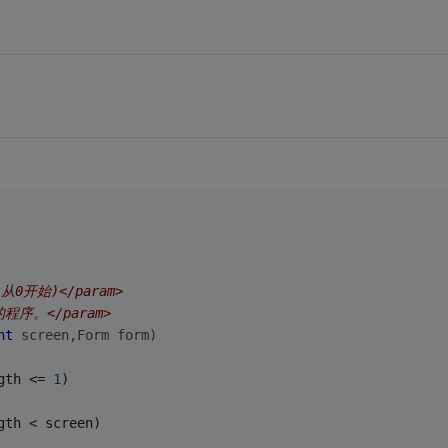
幕(从0开始)</param>
动的程序。</param>
nt
 screen,Form form)
gth <= 
1
)
gth < screen)