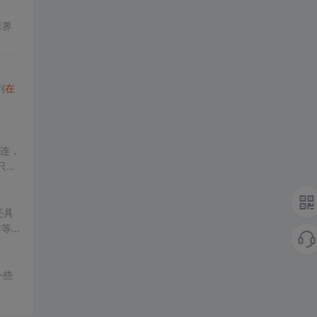
床界
列
在
相连，
只需
还具
讲等。
一些