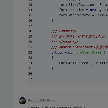
            form.StartPosition = Form
            form.Location = 
new
 Syste
            form.WindowState = FormWi
        }
/// <summary>
/// 默认在第1一个扩展屏幕上打开
/// </summary>
/// <param name="form">要启
public
void
FormStartScreen
(F
        {
            FormStartScreen(
1
, form);
        }
lbaj123
2010-09-09
[Quote=引用 3 楼 holyplace 的回复:]