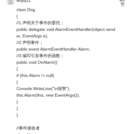
wuyq11
赞
class Dog
{
//1.声明关于事件的委托；
public delegate void AlarmEventHandler(object send
er, EventArgs e);
//2.声明事件；
public event AlarmEventHandler Alarm;
//3.编写引发事件的函数；
public void OnAlarm()
{
if (this.Alarm != null)
{
Console.WriteLine("\n报警");
this.Alarm(this, new EventArgs());
}
}
}
//事件接收者