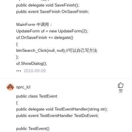
public delegate void SaveFinish();
public event SaveFinish OnSaveFinish;
MainForm 中调用：
UpdateForm uf = new UpdateForm(2);
uf.OnSaveFinish += delegate()
{
btnSearch_Click(null, null);//可以自己写方法
};
uf.ShowDialog();
2010-09-09
sprc_lcl
赞
public class TestEvent
{
public delegate void TestEventHandler(string str);
public event TestEventHandler TestDoEvent;
public TestEvent()