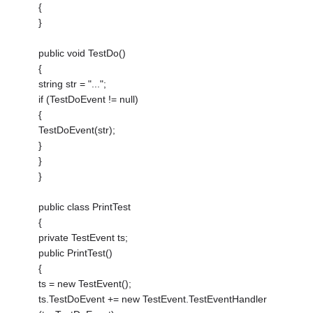
{
}
public void TestDo()
{
string str = "...";
if (TestDoEvent != null)
{
TestDoEvent(str);
}
}
}
public class PrintTest
{
private TestEvent ts;
public PrintTest()
{
ts = new TestEvent();
ts.TestDoEvent += new TestEvent.TestEventHandler