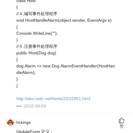
class Host
{
//４.编写事件处理程序
void HostHandleAlarm(object sender, EventArgs e)
{
Console.WriteLine("");
}
//５.注册事件处理程序
public Host(Dog dog)
{
dog.Alarm += new Dog.AlarmEventHandler(HostHan
dleAlarm);
}
}
http://dev.csdn.net/htmls/22/22951.html
2010-09-09
hckings
赞
UpdateForm 定义：