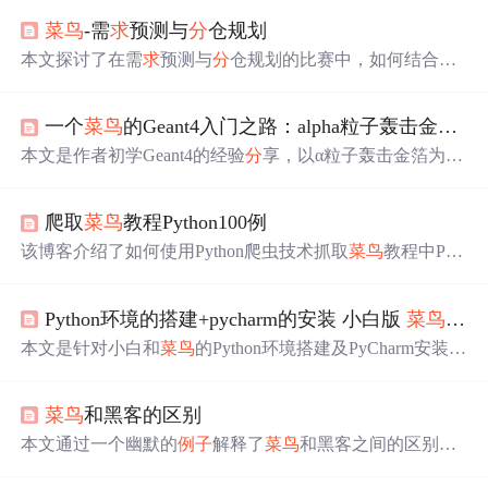
菜鸟
-需
求
预测与
分
仓规划
本文探讨了在需
求
预测与
分
仓规划的比赛中，如何结合补
多成本和补少成本调整损失函数以优化模型。通过枚举计
算、平衡树和链表等方法寻找样本集合的最优预测值，降
一个
菜鸟
的Geant4入门之路：alpha粒子轰击金箔的
低总成本。尽管直接应用GBDT或XGBOOST可能效果不
佳，但通过调整损失函数能显著提高预测准确性。
本文是作者初学Geant4的经验
分
享，以α粒子轰击金箔为
例。介绍了资料查找方法，如从官网example入手；阐述重
要类，如runManager、DetectorConstruction等；还说明了各
爬取
菜鸟
教程Python100例
部
分
代码实现，包括运行模式、探测器构建、粒子源设置
等，最后用G4AnalysisManager将数据存入ROOT文件。
该博客介绍了如何使用Python爬虫技术抓取
菜鸟
教程中Pyt
hon100例的所有题目、程序
分
析及代码，并将这些信息保
存到txt文件中，详细讲解了爬取过程和数据存储方法。
Python环境的搭建+pycharm的安装 小白版
菜鸟
教程
本文是针对小白和
菜鸟
的Python环境搭建及PyCharm安装详
细步骤。从下载Python，安装并配置环境变量，到使用pip
管理工具，再到PyCharm的下载、安装与基本配置，包括
菜鸟
和黑客的区别
修改主题、字体、关闭更新等功能设置。
本文通过一个幽默的
例子
解释了
菜鸟
和黑客之间的区别，
指出
菜鸟
和黑客对于基本度量单位的不同理解。