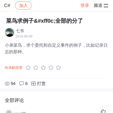
C#
登录
频道
加入
帖子详情
社区
C#
菜鸟求例子&#xff0c;全部的分了
七爷
2010-09-09
小弟菜鸟，求个委托和自定义事件的例子，比如记录日
志的那种。
给本帖投票
94
6
打赏
全部评论