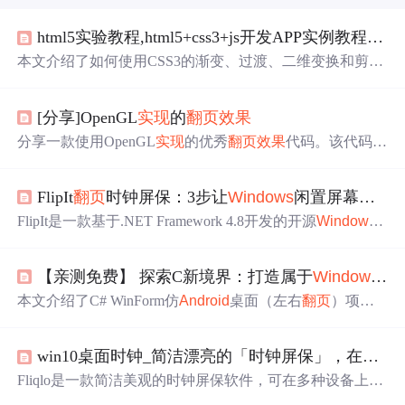
html5实验教程,html5+css3+js开发APP实例教程1 -- 文字列表
本文介绍了如何使用CSS3的渐变、过渡、二维变换和剪裁
技术来创建一个纯CSS3的
翻页
效果
，无需JavaScript。此
外，还探讨了网页设计师如何通过CSS3
实现
容器等高并排
[分享]OpenGL
实现
的
翻页
效果
放置以及内容居中或顶部对齐的布局技巧。同时，文章提
到了HTML5/CSS/JavaScript在安卓和iOS应用开发中的应
分享一款使用OpenGL
实现
的优秀
翻页
效果
代码。该代码由
用，以及如何使用Python、Django搭建项目。另外，还涉
作者详细介绍其算法原理，并提供了harism-
android
_page_
及了
Windows
系统的WMIC命令在管理和操作进程中的使
curl.zip供下载。此
翻页
效果
在GitHub上获得高度评价。
用。
FlipIt
翻页
时钟屏保：3步让
Windows
闲置屏幕变身优雅时间艺术品
FlipIt是一款基于.NET Framework 4.8开发的开源
Windows
屏保，
实现
经典机械
翻页
时钟
效果
。支持多时区显示、高
度可定制（时间格式、显示比例、颜色方案）、多显示器
【亲测免费】 探索C新境界：打造属于
Windows
的
独立配置，并采用模块化架构保障稳定性与低资源占用。
适用于跨时区工作者、视觉设计爱好者及C#教学示范场
本文介绍了C# WinForm仿
Android
桌面（左右
翻页
）项
景。
目，该项目基于C#结合ApeForms库，
实现
控件平滑运动。
其应用场景广泛，亮点包括有原汁原味的安卓风格、丝滑
win10桌面时钟_简洁漂亮的「时钟屏保」，在你的屏幕上显示
体验、简单集成和创意无限，为用户带来桌面体验革新。
Fliqlo是一款简洁美观的时钟屏保软件，可在多种设备上显
示
翻页
时钟，支持12/24小时制切换及大小调整等功能。适