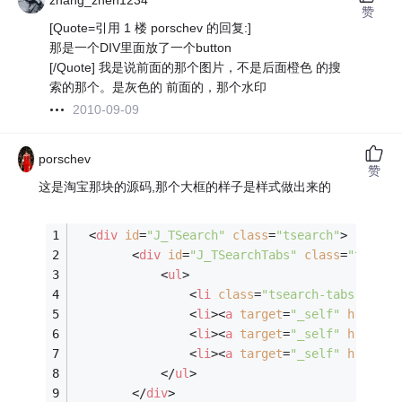
zhang_zhen1234
赞
[Quote=引用 1 楼 porschev 的回复:]
那是一个DIV里面放了一个button
[/Quote] 我是说前面的那个图片，不是后面橙色 的搜
索的那个。是灰色的 前面的，那个水印
2010-09-09
porschev
赞
这是淘宝那块的源码,那个大框的样子是样式做出来的
<
div
id
=
"J_TSearch"
class
=
"tsearch"
>
<
div
id
=
"J_TSearchTabs"
class
=
"tsearc
<
ul
>
<
li
class
=
"tsearch-tabs-activ
<
li
>
<
a
target
=
"_self"
href
=
"j
<
li
>
<
a
target
=
"_self"
href
=
"j
<
li
>
<
a
target
=
"_self"
href
=
"j
</
ul
>
</
div
>