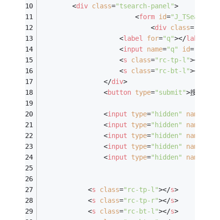
<
div
class
=
"tsearch-panel"
>
<
form
id
=
"J_TSearchFo
<
div
class
=
"tsear
<
label
for
=
"q"
>
</
label
>
<
input
name
=
"q"
id
=
"q"
au
<
s
class
=
"rc-tp-l"
>
</
s
>
<
s
class
=
"rc-bt-l"
>
</
s
>
</
div
>
<
button
type
=
"submit"
>
搜索
</
bu
<
input
type
=
"hidden"
name
=
"co
<
input
type
=
"hidden"
name
=
"ss
<
input
type
=
"hidden"
name
=
"se
<
input
type
=
"hidden"
name
=
"at
<
input
type
=
"hidden"
name
=
"fi
<
<
s
class
=
"rc-tp-l"
>
</
s
>
<
s
class
=
"rc-tp-r"
>
</
s
>
<
s
class
=
"rc-bt-l"
>
</
s
>