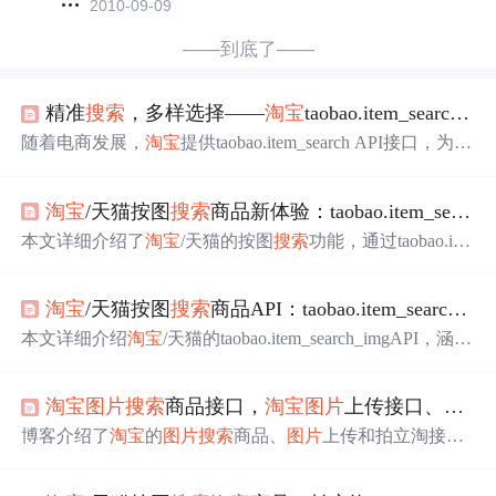
2010-09-09
——到底了——
精准
搜索
，多样选择——
淘宝
taobao.item_search API接口为你打开购物新世界
随着电商发展，
淘宝
提供taobao.item_search API接口，为消
费者和开发者带来新购物
搜索
体验。该接口功能强大，支
持精准
搜索
、多样选择，还提供丰富商品详情。使用时需
淘宝
/天猫按图
搜索
商品新体验：taobao.item_search_img API返回值全攻略
在
淘宝
开放平台注册账号、创建应用获取权限，按文档构
建请求发送至服务器获取结果。
本文详细介绍了
淘宝
/天猫的按图
搜索
功能，通过taobao.ite
m_search_imgAPI，用户可通过上传
图片
快速找到相似商
品，涉及API的返回值结构、详细字段及使用建议。,
淘宝
/天猫按图
搜索
商品API：taobao.item_search_img返回值实战指南
本文详细介绍
淘宝
/天猫的taobao.item_search_imgAPI，涵盖
了API返回值结构、调用前准备、请求方法、响应处理和
实际应用，帮助开发者高效利用此功能进行商品
搜索
和数
淘宝
图片
搜索
商品接口，
淘宝
图片
上传接口、
淘宝
据分析。
博客介绍了
淘宝
的
图片
搜索
商品、
图片
上传和拍立淘接
口。
图片
搜索
商品接口可通过
图片
地址搜相似商品；
图片
上传接口能将本地
图片
传至
淘宝
服务器；拍立淘接口即
图