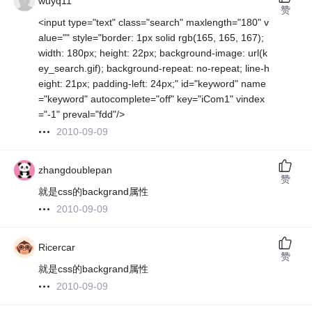
wuyq11
赞
<input type="text" class="search" maxlength="180" v
alue="" style="border: 1px solid rgb(165, 165, 167);
width: 180px; height: 22px; background-image: url(k
ey_search.gif); background-repeat: no-repeat; line-h
eight: 21px; padding-left: 24px;" id="keyword" name
="keyword" autocomplete="off" key="iCom1" vindex
="-1" preval="fdd"/>
2010-09-09
zhangdoublepan
赞
就是css的backgrand属性
2010-09-09
Ricercar
赞
就是css的backgrand属性
2010-09-09