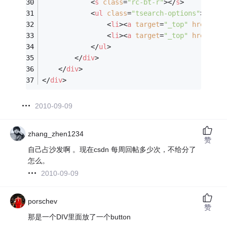
<
s
class
=
"rc-bt-r"
>
</
s
>
<
ul
class
=
"tsearch-options"
>
<
li
>
<
a
target
=
"_top"
href
=
"ht
<
li
>
<
a
target
=
"_top"
href
=
"ht
</
ul
>
</
div
>
</
div
>
</
div
>
2010-09-09
zhang_zhen1234
赞
自己占沙发啊 。现在csdn 每周回帖多少次，不给分了
怎么。
2010-09-09
porschev
赞
那是一个DIV里面放了一个button