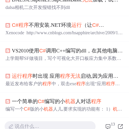
dalsa相机二次开发报错找不到dll
C#
程序
不用安装.NET环境
运行
（让
C#
…
Xenocode http://www.cnblogs.com/hsapphire/archive/2009/12/
28/1634327.html 把exe 打包 .net 框架 2009-08-27 09:56
C#
程序
不用安装.NET环境
运行
（让
C#
程序
脱离.net框架）
VS2010使用
C#
调用C++编写的dll，在其他电脑上
无
通常情况下，
运行
C#
程序
，需要系统安装.NET 框架，
但是如果为了
运行
一个100K的
C#
程序
，而安装100M
上学期帮SF做项目，写个可视化大开口板应力集中系数和
应力集中点位置的
程序
。要求计算部分必须用C++或者Fort
ran来写，方便SF继续开发，但又为了写图形界面的时候图
运行
程序
时出现 应用
程序
无法
启动,因为应用
程序
的
省事，最后决定算法部分用C++来写，编译成dll让
C#
来调
用。 把dll文件放在
C#
项目的..\bin\Debug目录下，
C#
最近发布给客户的
程序
中，双击exe
程序
出现“应用
程序
无
项目在自己的电脑上一直工作得很正常；单独把exe和dll文
法
启动，因为应用
程序
的并行配置不
正确
”，下面提示使用
件放在同一个目录下，exe也
sxstrace跟踪调试应用
程序
运行
时需要的动态库的版本和路
一个简单的
C#
编写的小
机器
人对话
程序
径。 于是有以下操作： 步骤： 1.利用管理员身份
运行
命令
提示窗口 2.输入sxstrace.exe Trace -logfile:C:\trace.log(路径自
编写一个
C#
版的小
机器
人儿,要求实现的功能有： 1）
机器
定义)，开始跟踪 3.
运行
应用
程序
，回车，完成跟踪生成报
人有不同的名字； 2）可以与人打招呼（SayHello 例如我
告 4.输入...
叫***）； 3）对异常情况（错误的喂食数字，喂得太多撑
13
说点什么…
死了，问得问题太多，导致饿死了）进行处理； 4）有两