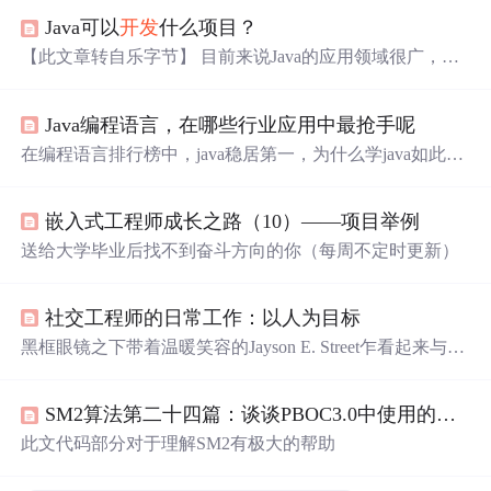
Java可以
开发
什么项目？
【此文章转自乐字节】 目前来说Java的应用领域很广，可
以说是现在最普及的，遍布各行各业，可见其优势所在。
1、大数据领域 Hadoop以及其他大数据处理技术普遍用的
Java编程语言，在哪些行业应用中最抢手呢
都是Java，当然其他语言也有用到，基于Java 的 HBase和
Accumulo以及ElasticSearchas。但Java在此领域并未占太大
在编程语言排行榜中，java稳居第一，为什么学java如此流
空间，但只要Hadoop和ElasticSearchas能够成长壮大，Java
行？它在我们现实互联网中到底应用在哪儿呢？学成后都
依然有潜力占据一部分。 2、Android应用 如果你
想
知道Ja
可以做什么呢？ [img]http://dl2.iteye.com/upload/attachment/0
va应用在哪里，打开你的安卓手机或者任何的App，它们
嵌入式工程师成长之路（10）——项目举例
120/6511/56bb6d5b-ce8f-3ccd-bbca-61e20cd2e11e.jpg[/img] 当
完
你在安装 Java 在你的桌面时会得到答案，或者 Orac...
送给大学毕业后找不到奋斗方向的你（每周不定时更新）
社交工程师的日常工作：以人为目标
黑框眼镜之下带着温暖笑容的Jayson E. Street乍看起来与电
影中常见的那些黑客人士完全不同（电影往往将他们塑造
成面色苍白、严肃而且具有反社会倾向的家伙）。不过他
SM2算法第二十四篇：谈谈PBOC3.0中使用的国密SM2算法
确实是名黑客，而且专门以人为目标。 Street是一名欺诈高
手——一位社交工程师，专业从事安全意识与物理违规方
此文代码部分对于理解SM2有极大的帮助
面的工作。他为人坦诚、友好且总是面带笑容。除了这方
面工作外，他同时也在Pwnie Express担任信