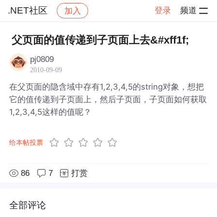
.NET社区
登录
频道
加入
帖子详情
社区
.NET社区
父页面的值传递到子页面上去&#xff1f;
pj0809
2010-09-09
在父页面的隐含域中存有1,2,3,4,5的string对象，想把
它的值传递到子页面上，然后子页面，子页面如何获取
1,2,3,4,5这样的值呢？
给本帖投票
86
7
打赏
全部评论