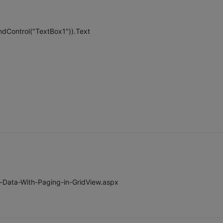
ndControl("TextBox1")).Text
t-Data-With-Paging-in-GridView.aspx