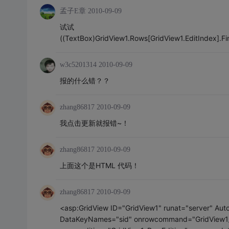
孟子E章
2010-09-09
试试
((TextBox)GridView1.Rows[GridView1.EditIndex].Fi
w3c5201314
2010-09-09
报的什么错？？
zhang86817
2010-09-09
我点击更新就报错~！
zhang86817
2010-09-09
上面这个是HTML 代码！
zhang86817
2010-09-09
<asp:GridView ID="GridView1" runat="server" Au
DataKeyNames="sid" onrowcommand="GridVie