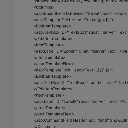
onrowediting="GridView1_RowEditing" onrowupda
<Columns>
<asp:BoundField DataField="StreetName" Head
<asp:TemplateField HeaderText="总面积">
<EditItemTemplate>
<asp:TextBox ID="TextBox1" runat="server" Text
</EditItemTemplate>
<ItemTemplate>
<asp:Label ID="Label1" runat="server" Text='<%#
</ItemTemplate>
</asp:TemplateField>
<asp:TemplateField HeaderText="总户数">
<EditItemTemplate>
<asp:TextBox ID="TextBox2" runat="server" Text
</EditItemTemplate>
<ItemTemplate>
<asp:Label ID="Label2" runat="server" Text='<%#
</ItemTemplate>
</asp:TemplateField>
<asp:CommandField HeaderText="编辑" ShowEditB
</Columns>