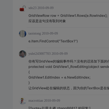
sdo23
2010-09-09
GridViewRow row = GridView1.Rows[e.RowIndex];
应该是这句没有取到对象
taoistong
2010-09-09
e.Item.FindControl("TextBox1")
yulei243007703
2010-09-09
你有写GridView的编辑事件吗？没有的话添加下面的
protected void GridView1_RowEditing(object sende
{
GridView1.EditIndex = e.NewEditIndex;
}
让GridView处在编辑的状态，因为你的TextBox是
macrottian
2010-09-09
[Quote=引用 8 楼 zhang86817 的回复:]