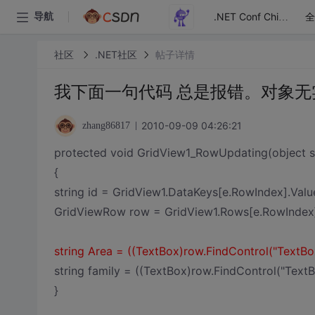
全
导航
.NET Conf China
社区
.NET社区
帖子详情
我下面一句代码 总是报错。对象无
2010-09-09 04:26:21
zhang86817
protected void GridView1_RowUpdating(object 
{
string id = GridView1.DataKeys[e.RowIndex].Value
GridViewRow row = GridView1.Rows[e.RowIndex
string Area = ((TextBox)row.FindControl("TextBox1
string family = ((TextBox)row.FindControl("TextBo
}