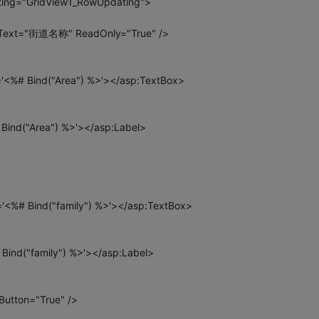
ting="GridView1_RowUpdating">
erText="街道名称" ReadOnly="True" />
='<%# Bind("Area") %>'></asp:TextBox>
 Bind("Area") %>'></asp:Label>
='<%# Bind("family") %>'></asp:TextBox>
 Bind("family") %>'></asp:Label>
utton="True" />