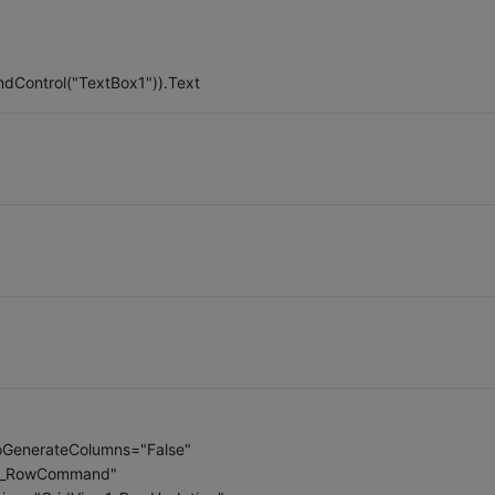
ndControl("TextBox1")).Text
toGenerateColumns="False"
w1_RowCommand"