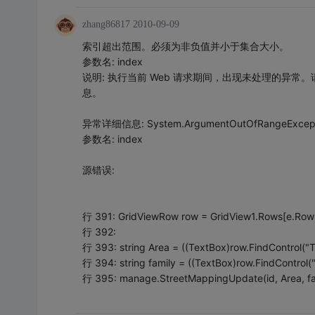
zhang86817
2010-09-09
索引超出范围。必须为非负值并小于集合大小。
参数名: index
说明: 执行当前 Web 请求期间，出现未处理的异
息。
异常详细信息: System.ArgumentOutOfRang
参数名: index
源错误:
行 391: GridViewRow row = GridView1.Rows[e.Row
行 392:
行 393: string Area = ((TextBox)row.FindControl("T
行 394: string family = ((TextBox)row.FindControl("
行 395: manage.StreetMappingUpdate(id, Area, fa