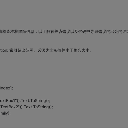
常。请检查堆栈跟踪信息，以了解有关该错误以及代码中导致错误的出处的详
eException: 索引超出范围。必须为非负值并小于集合大小。
Index];
extBox1")).Text.ToString();
TextBox2")).Text.ToString();
mily);