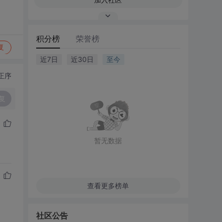
积分榜
荣誉榜
复
近7日
近30日
至今
正序
复
暂无数据
查看更多榜单
社区公告