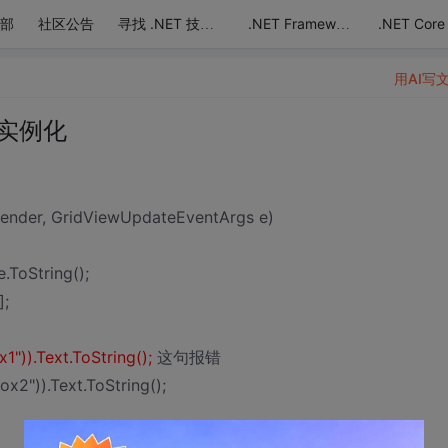
部
社区公告
.NET Core
寻找 .NET 技术达人
.NET Framework
用AI写
实例化
sender, GridViewUpdateEventArgs e)
.ToString();
];
")).Text.ToString();
这句报错
x2")).Text.ToString();