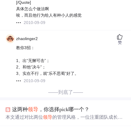
[/Quote]
具体怎么个做法啊
唉，而且他行为给人有种小人的感觉
2010-09-09
zhaolinger2
赞
教你3招：
1、出“无懈可击”；
2、和他“决斗”；
3、实在不行，就“乐不思蜀”好了。
2010-09-09
——到底了——
这两种
领导
，你选择pick哪一个？
本文通过对比两位
领导
的管理风格，一位注重团队成长和
个人关怀，合理安排项目时间和争取员工福利；另一位则
表现出
过河拆桥
、不懂技术瞎指挥、甩锅等负面行为，揭