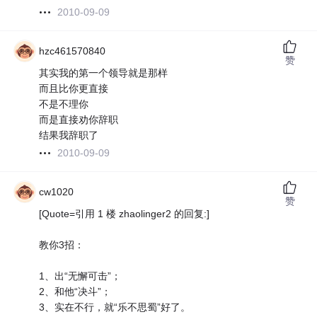
2010-09-09
hzc461570840
赞
其实我的第一个领导就是那样
而且比你更直接
不是不理你
而是直接劝你辞职
结果我辞职了
2010-09-09
cw1020
赞
[Quote=引用 1 楼 zhaolinger2 的回复:]
教你3招：
1、出“无懈可击”；
2、和他“决斗”；
3、实在不行，就“乐不思蜀”好了。