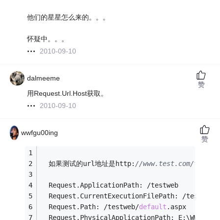
他们的星星怎么来的。。。
怀疑中。。。
2010-09-10
dalmeeme
赞
用Request.Url.Host获取。
2010-09-10
wwfgu00ing
赞
  如果测试的url地址是http:
//www.test.com/test
  Request.ApplicationPath: /testweb   
  Request.CurrentExecutionFilePath: /testweb/
  Request.Path: /testweb/
default
.aspx   
  Request.PhysicalApplicationPath: E:\WWW\tes