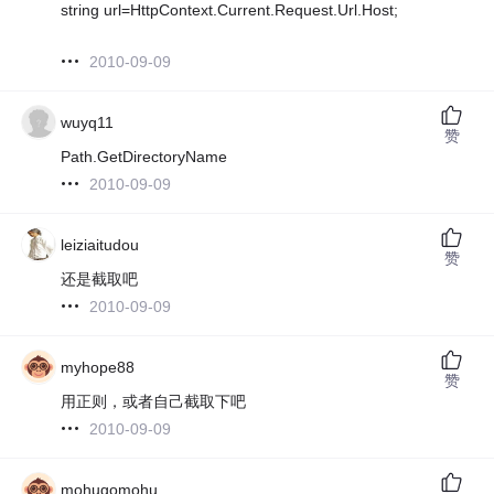
string url=HttpContext.Current.Request.Url.Host;
2010-09-09
wuyq11
赞
Path.GetDirectoryName
2010-09-09
leiziaitudou
赞
还是截取吧
2010-09-09
myhope88
赞
用正则，或者自己截取下吧
2010-09-09
mohugomohu