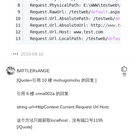
  Request.PhysicalPath: E:\WWW\testweb\
defaul
  Request.RawUrl: /testweb/
default
.aspx   
  Request.Url.AbsolutePath: /testweb/
default
.
  Request.Url.AbsoluteUrl: http:
//www.test.co
  Request.Url.Host: www.test.com   
  Request.Url.LocalPath: /testweb/
default
.asp
2010-09-10
BATTLERxANGE
赞
[Quote=引用 10 楼 mohugomohu 的回复:]
引用 6 楼 cnna002a 的回复:
string url=HttpContext.Current.Request.Url.Host;
这个方法只能获取localhost，没有端口号1195
[/Quote]