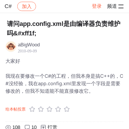
C#
登录
频道
加入
帖子详情
社区
C#
请问app.config.xml是由编译器负责维护
吗&#xff1f;
aBigWood
2010-09-09
大家好
我现在要修改一个C#的工程，但我本身是搞C++的，C
#没经验，我在app.config.xml里发现一个字段是需要
修改的，但我不知道能不能直接修改它。
给本帖投票
108
10
打赏