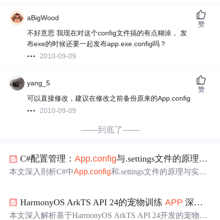
aBigWood
赞
不好意思 我现在对这个config文件搞的有点糊涂， 发
布exe的时候还要一起发布app.exe.config吗？
2010-09-09
yang_5
赞
可以直接修改，建议在修改之前备份原来的App.config
2010-09-09
——到底了——
C#配置管理：
App
.
config
与.settings文件的原理、实践与演进
本文深入剖析C#中
App
.
config
和.settings文件的原理与实
践：
App
.
config
作为.NET底层
XML
配置载体，支持连接字
符串、自定义节等结构化配置；.settings文件则通过Visual S
HarmonyOS ArkTS API 24的宠物训练
APP
深度架构通过 Object.keys(TAB_
tudio设计器生成强类型包装类，提供设计时支持与类型安
全访问。文章涵盖运行时访问陷阱、用户/应用作用域区
本文深入解析基于HarmonyOS ArkTS API 24开发的宠物训