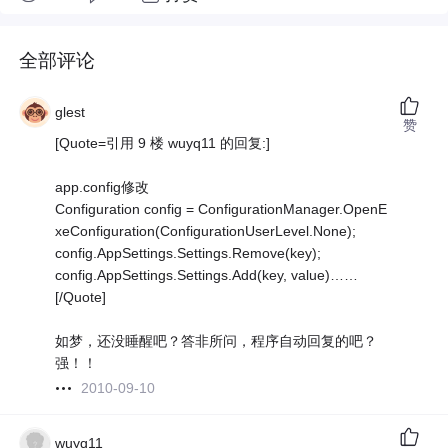
全部评论
glest
赞
[Quote=引用 9 楼 wuyq11 的回复:]
app.config修改
Configuration config = ConfigurationManager.OpenE
xeConfiguration(ConfigurationUserLevel.None);
config.AppSettings.Settings.Remove(key);
config.AppSettings.Settings.Add(key, value)……
[/Quote]
如梦，还没睡醒吧？答非所问，程序自动回复的吧？
强！！
2010-09-10
wuyq11