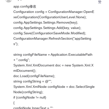
赞
app.config修改
Configuration config = ConfigurationManager.OpenE
xeConfiguration(ConfigurationUserLevel.None);
config.AppSettings.Settings.Remove(key);
config.AppSettings.Settings.Add(key, value);
config.Save(ConfigurationSaveMode.Modified);
ConfigurationManager.RefreshSection("appSetting
s");
string configFileName = Application.ExecutablePath
+ ".config";
System.Xml.XmlDocument doc = new System.Xml.X
mlDocument();
doc.Load(configFileName);
string configString = @"";
System.Xml.XmlNode configNode = doc.SelectSingle
Node(configString);
if (configNode != null)
{
configNode.InnerText = "";