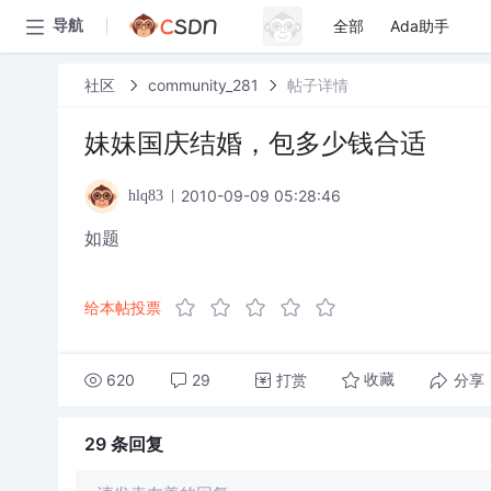
全部
Ada助手
导航
社区
community_281
帖子详情
妹妹国庆结婚，包多少钱合适
2010-09-09 05:28:46
hlq83
如题
给本帖投票
620
29
打赏
分享
收藏
29 条
回复