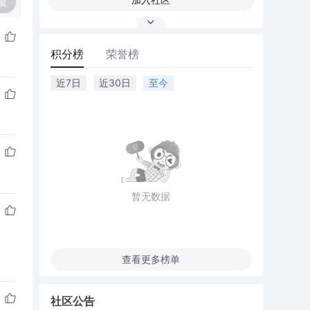
复
积分榜
荣誉榜
近7日
近30日
至今
暂无数据
查看更多榜单
社区公告