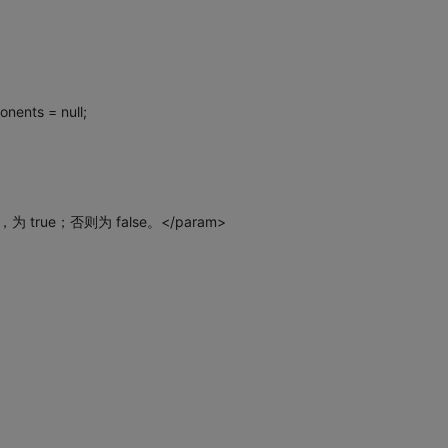
nents = null;
，为 true；否则为 false。</param>