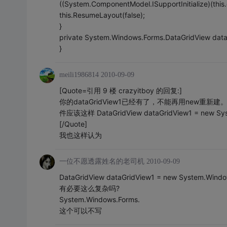
((System.ComponentModel.ISupportInitialize)(this.d
this.ResumeLayout(false);
}
private System.Windows.Forms.DataGridView data
}
meili1986814
2010-09-09
[Quote=引用 9 楼 crazyitboy 的回复:]
你的dataGridView1已经有了，不能再用new重新建。要
件应该这样 DataGridView dataGridView1 = new Syst
[/Quote]
我也这样认为
一位不愿透露姓名的老司机
2010-09-09
DataGridView dataGridView1 = new System.Windo
有必要这么复杂吗?
System.Windows.Forms.
这个可以不写