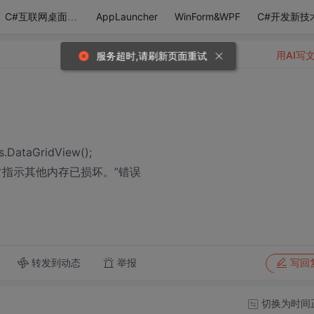
AppLauncher
WinForm&WPF
C#开发新技
C#互联网桌面应用
用AI写
服务超时,请刷新页面重试
.DataGridView();
指示其他内存已损坏。”错误
转发到动态
举报
写回
切换为时间