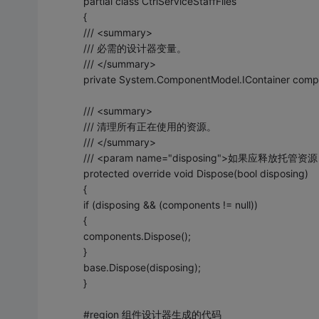
partial class CtrlServiceStaffFiles
{
/// <summary>
/// 必需的设计器变量。
/// </summary>
private System.ComponentModel.IContainer compo
/// <summary>
/// 清理所有正在使用的资源。
/// </summary>
/// <param name="disposing">如果应释放托管资源
protected override void Dispose(bool disposing)
{
if (disposing && (components != null))
{
components.Dispose();
}
base.Dispose(disposing);
}
#region 组件设计器生成的代码