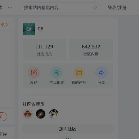
...
术
登录/注册
文章
C#
111,129
642,532
社区成员
社区内容
发帖
与我相关
我的任务
分享
社区管理员
复
加入社区
正序