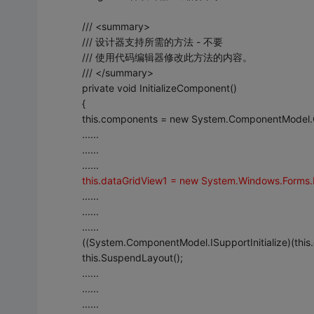
/// <summary>
/// 设计器支持所需的方法 - 不要
/// 使用代码编辑器修改此方法的内容。
/// </summary>
private void InitializeComponent()
{
this.components = new System.ComponentModel.C
......
......
......
this.dataGridView1 = new System.Windows.Forms.
......
......
......
((System.ComponentModel.ISupportInitialize)(this.d
this.SuspendLayout();
......
......
......