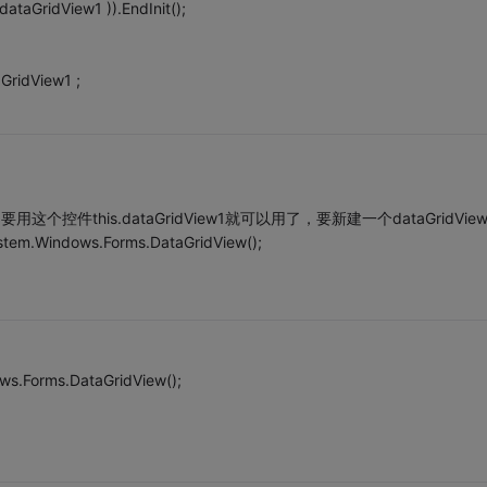
ataGridView1 )).EndInit();
GridView1 ;
用这个控件this.dataGridView1就可以用了，要新建一个dataGridVie
em.Windows.Forms.DataGridView();
ws.Forms.DataGridView();