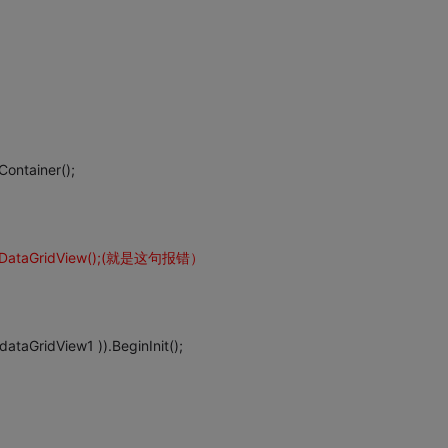
ontainer();
DataGridView();
(就是这句报错）
ataGridView1 )).BeginInit();