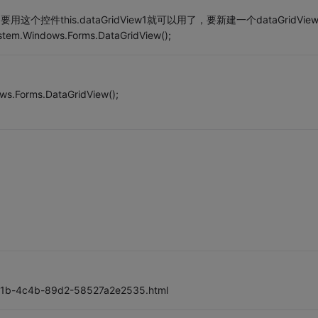
用这个控件this.dataGridView1就可以用了，要新建一个dataGridVie
em.Windows.Forms.DataGridView();
ws.Forms.DataGridView();
-0a1b-4c4b-89d2-58527a2e2535.html