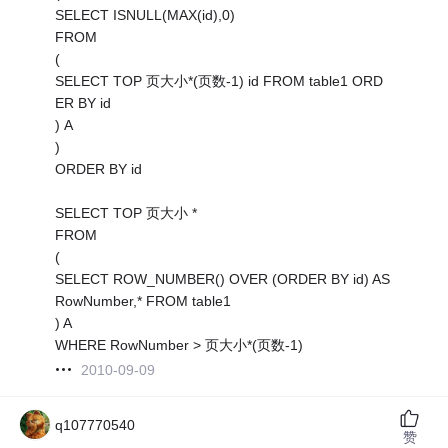
SELECT ISNULL(MAX(id),0)
FROM
(
SELECT TOP 页大小*(页数-1) id FROM table1 ORD
ER BY id
) A
)
ORDER BY id
SELECT TOP 页大小 *
FROM
(
SELECT ROW_NUMBER() OVER (ORDER BY id) AS
RowNumber,* FROM table1
) A
WHERE RowNumber > 页大小*(页数-1)
2010-09-09
q107770540
赞