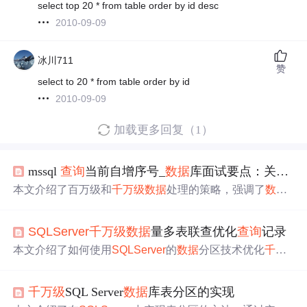
select top 20 * from table order by id desc
2010-09-09
冰川711
赞
select to 20 * from table order by id
2010-09-09
加载更多回复（1）
mssql
查询
当前自增序号_
数据
库面试要点：关于MySQL
本文介绍了百万级和
千万级
数据
处理的策略，强调了
数据
存储结构设计、索引设计和
查询
语句优化的重要性。提出
了如使用合适的
数据
类型、创建索引、优化
查询
语法等方
SQLServer
千万级
数据
量多表联查优化
查询
记录
法，并讨论了分区、分表和分库在处理大
数据
量时的角
色。同时，文章提及了
数据
库主键设计，推荐使用带有时
本文介绍了如何使用
SQLServer
的
数据
分区技术优化
千万
间属性的自增长ID，并对比了InnoDB和MyISAM存储引擎
级
别的
数据
查询
，包括通过时间列创建多个小表和分区索
的特点。最后，分享了MySQL复杂
查询
的优化方法，包括
引，以及分区函数和分区方案的详细步骤。同时，讨论了
避免全表扫描、使用JOIN代替子
查询
等技巧。
千万级
SQL Server
数据
库表分区的实现
索引分类及添加位置，强调了正确使用索引对于多表联查