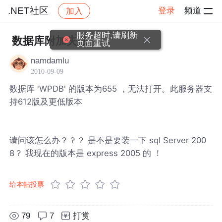
.NET社区
登录
频道
加入
帖子详情
社区
.NET社区
服务超时,请刷新
数据库附加失败
页面重试
namdamlu
2010-09-09
数据库 'WPDB' 的版本为655 ，无法打开。此服务器支
持612版及更低版本
请问该怎么办？？？ 是不是要装一下 sql Server 200
8？ 我现在的版本是 express 2005 的 ！
给本帖投票
79
7
打赏