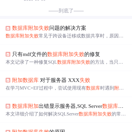
——到底了——
数据库
附加
失败
问题的解决方案
数据库
附加
失败
常见于跨设备迁移或数据共享时，原因包
括权限错误、文件损坏、配置不当等。本文提供了一系列
解决方法，如检查文件权限、验证文件路径、重启服务、
只有mdf文件的
数据库
附加
失败
的修复
检查
数据库
状态、使用SSMS或T - SQL命令
附加
数据库
等，可提高
数据库
操作成功率。
本文记录了一种修复SQL
数据库
附加
失败
的方法，当只有
mdf文件而ldf文件丢失或损坏时，通过新建
数据库
、替换
文件、设置紧急修复模式并重建日志文件，最终成功恢复
附加
数据库
对于服务器 XXX
失败
数据库
。
在学习MVC+EF过程中，尝试使用现有
数据库
时遇到
附加
失败
的错误。错误排查包括检查
数据库
位置和尝试将
数据
库
文件移动到SQL Server默认Data目录，或者改变登录模
数据库
附加
出错显示服务器,SQL Server
数据库
附加
式为Windows身份验证。这两种方法都可成功解决
附加
数
据库
的问题。
本文详细介绍了如何解决SQLServer
数据库
附加
失败
的常见
问题，包括错误3415（文件只读）和错误5120（权限问
题），并通过实例演示了如何修改文件属性和添加用户权