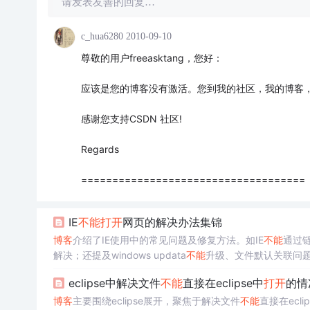
请发表友善的回复…
c_hua6280
2010-09-10
尊敬的用户freeasktang，您好：
应该是您的博客没有激活。您到我的社区，我的博客
感谢您支持CSDN 社区!
Regards
====================================
IE
不能
打开
网页的解决办法集锦
博客
介绍了IE使用中的常见问题及修复方法。如IE
不能
通过
解决；还提及windows updata
不能
升级、文件默认关联问
eclipse中解决文件
不能
直接在eclipse中
打开
的情
博客
主要围绕eclipse展开，聚焦于解决文件
不能
直接在ecli