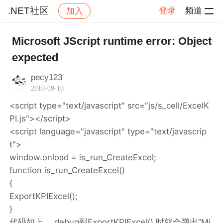
.NET社区
登录
频道
加入
帖子详情
社区
.NET社区
Microsoft JScript runtime error: Object
expected
pecy123
2010-09-10
<script type="text/javascript" src="js/s_cell/ExcelK
PI.js"></script>
<script language="javascript" type="text/javascrip
t">
window.onload = is_run_CreateExcel;
function is_run_CreateExcel()
{
ExportKPIExcel();
}
代码如上 ，debug到ExportKPIExcel() 时就会弹出“Mi