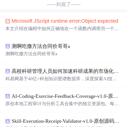
——到底了——
Microsoft
JScript
runtime
error
:
Object
expected
本文介绍在编程中如何正确地在一个函数内调用另一个函
数。强调了被调用函数必须先于调用函数定义的重要性，
避免出现如
Microsoft
JavaScript
runtime
error
:
Object
expec
测啊吃撒方法合同价哥哥a
ted
等错误。
测啊吃撒方法合同价哥哥a
高校科研管理人员如何加速科研成果的市场化转化？.docx
科易网基于40亿+科创知识图谱数据库，深度探索AI技术
在技术转移、成果转化、技术经纪、知识产权、产业创
新、科技招商等垂直领域的多样化应用场景，研究科技创
AI-Coding-Exercise-Feedback-Coverage-v1.0-原创源码与文档.zip
新领域的AI+数智化解决方案，推动科技创新与产业创新
智能化发展。
原创本地工程审计与分析工具合集中的独立资源包。每个
ZIP包含完整源码、3项自动化测试、可复现合成示例、离
线HTML、JSON与SVG报告、1080×720真实运行效果图、
Skill-Execution-Receipt-Validator-v1.0-原创源码与文档.zip
README、运行说明、功能清单、MIT License及原创与授