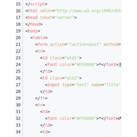
</
script
>
<
html
xmlns
=
"http://www.w3.org/1999/xhtml"
>
<
head
runat
=
"server"
>
</
head
>
<
body
>
<
table
>
<
form
action
=
"?action=post"
method
=
"post"
<
tr
>
<
td
class
=
"wid1"
>
<
font
color
=
"#FF0000"
>
*
</
font
>
主题：
</
td
>
<
td
class
=
"wid2"
>
<
input
type
=
"text"
name
=
"Title"
id
=
"T
</
td
>
</
tr
>
<
tr
>
<
td
>
<
font
color
=
"#FF0000"
>
*
</
font
>
内容：
</
td
>
<
td
>