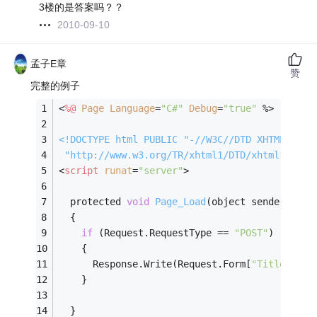
3楼的是答案吗？？
2010-09-10
孟子E章
赞
完整的例子
<
%@
Page
Language
=
"C#"
Debug
=
"true"
 %>
<!DOCTYPE 
html
PUBLIC
"-//W3C//DTD XHTML 1.0 
"http://www.w3.org/TR/xhtml1/DTD/xhtml1-tran
<
script
runat
=
"server"
>
  protected 
void
Page_Load
(
object sender, Eve
  {
if
 (Request.RequestType == 
"POST"
)
    {
      Response.Write(Request.Form[
"Title"
]);
    }
  }