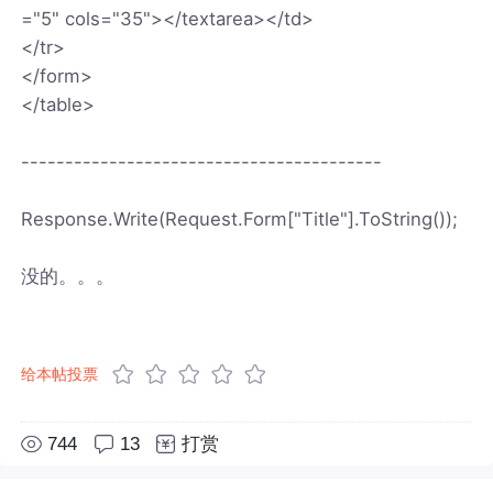
="5" cols="35"></textarea></td>
</tr>
</form>
</table>
-----------------------------------------
Response.Write(Request.Form["Title"].ToString());
没的。。。
给本帖投票
744
13
打赏