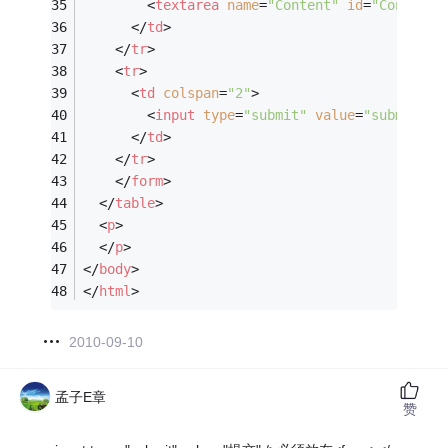
<
textarea
name
=
"Content"
id
=
"Content"
</
td
>
</
tr
>
<
tr
>
<
td
colspan
=
"2"
>
<
input
type
=
"submit"
value
=
"submit"
 /
</
td
>
</
tr
>
</
form
>
</
table
>
<
p
>
</
p
>
</
body
>
</
html
>
2010-09-10
孟子E章
赞