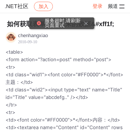
.NET社区
登录
频道
加入
帖子详情
社区
.NET社区
服务超时,请刷新
如何获取表单Post过来的数据&#xff1f;
页面重试
chenhangxiao
2010-09-10
<table>
<form action="?action=post" method="post">
<tr>
<td class="wid1"><font color="#FF0000">*</font>
主题：</td>
<td class="wid2"><input type="text" name="Title"
id="Title" value="abcdefg.." /></td>
</tr>
<tr>
<td><font color="#FF0000">*</font>内容：</td>
<td><textarea name="Content" id="Content" rows