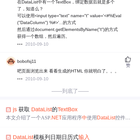
在DataList中有一个TextBox，绑定数据后就是多个
了，知道么？
可以使用<input type="text" name="t" value='<#%Eval
("DataColumn") %#>'...的方式
然后通过document.getElementsByName("t")的方式
获得一个数组，然后遍历。
2010-09-10
bobofsj11
赞
吧页面浏览出来 看看生成的HTML 你就明白了。。。
2010-09-10
——到底了——
js
获取
DataList
的
TextBox
本文介绍了一个ASP
.NET
应用程序
中
使用
DataList
控件进
行数据绑定的方法，并通过JavaScript实现了对
输入
框内数
值
的有效性验证。当用户
输入
非法字符时会弹窗提示，合
DataList
模板列日期日历式
输入
法时触发服务器端按钮点击事件进行求和操作。