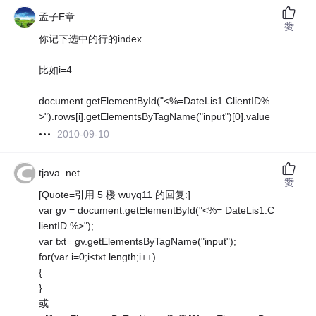
孟子E章
赞
你记下选中的行的index
比如i=4
document.getElementById("<%=DateLis1.ClientID%
>").rows[i].getElementsByTagName("input")[0].value
2010-09-10
tjava_net
赞
[Quote=引用 5 楼 wuyq11 的回复:]
var gv = document.getElementById("<%= DateLis1.C
lientID %>");
var txt= gv.getElementsByTagName("input");
for(var i=0;i<txt.length;i++)
{
}
或