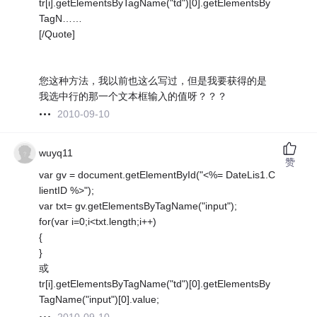
tr[i].getElementsByTagName("td")[0].getElementsBy
TagN……
[/Quote]
您这种方法，我以前也这么写过，但是我要获得的是
我选中行的那一个文本框输入的值呀？？？
2010-09-10
wuyq11
赞
var gv = document.getElementById("<%= DateLis1.C
lientID %>");
var txt= gv.getElementsByTagName("input");
for(var i=0;i<txt.length;i++)
{
}
或
tr[i].getElementsByTagName("td")[0].getElementsBy
TagName("input")[0].value;