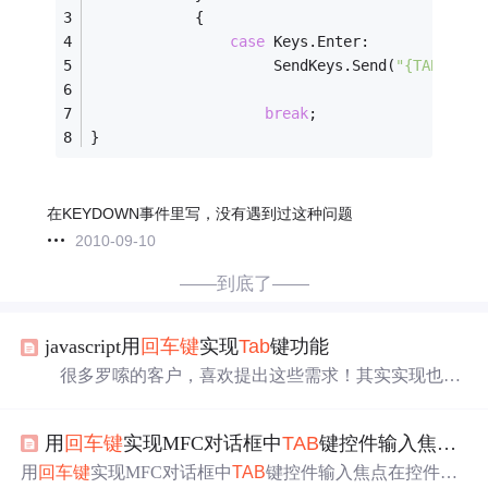
            {
case
 Keys.Enter:
                     SendKeys.Send(
"{TAB}"
);
break
;
}
在KEYDOWN事件里写，没有遇到过这种问题
2010-09-10
——到底了——
javascript用
回车键
实现
Tab
键功能
很多罗嗦的客户，喜欢提出这些需求！其实实现也不
难！代码如下：我前段时间看了MS的ASP.NET讲座,在里
面谈到了如何让"
回车键
"使文本框的焦点一个个下移.其中
用
回车键
实现MFC对话框中
TAB
键控件输入焦点在控件中跳转的效果
提了三种方法,最好的一种是这样的: 用客户端脚本在页面
添加document的onkeydown事件,让页面在接受到回车事件
用
回车键
实现MFC对话框中
TAB
键控件输入焦点在控件中