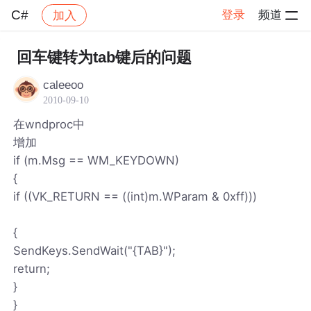
C#
登录
频道
加入
帖子详情
社区
C#
回车键转为tab键后的问题
caleeoo
2010-09-10
在wndproc中
增加
if (m.Msg == WM_KEYDOWN)
{
if ((VK_RETURN == ((int)m.WParam & 0xff)))
{
SendKeys.SendWait("{TAB}");
return;
}
}