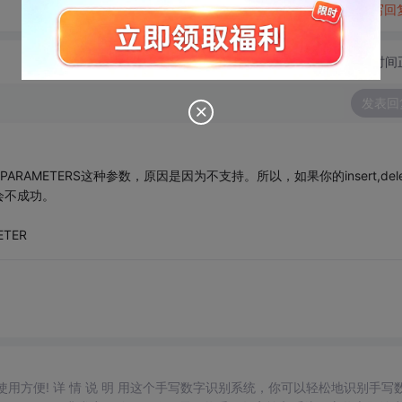
转发到动态
举报
写回
切换为时间
发表回
PARAMETERS这种参数，原因是因为不支持。所以，如果你的insert,dele
会不成功。
TER
，使用方便! 详 情 说 明 用这个手写数字识别系统，你可以轻松地识别手写