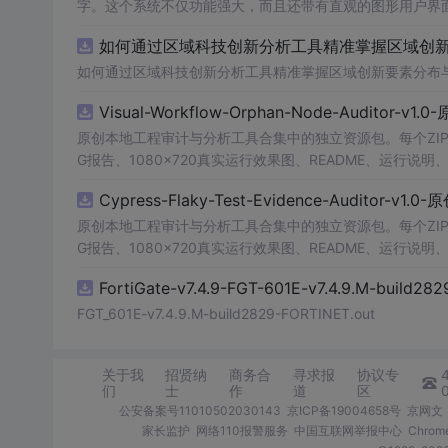
字。这个系统不仅功能强大，而且还带有直观的图形用户界面
的识别结果。这个系统可以在各种场景中使用，无论是学校
如何通过区域科技创新分析工具精准掌握区域创新要
便和实用的工具，你一定会喜欢它的！
如何通过区域科技创新分析工具精准掌握区域创新要素分布
Visual-Workflow-Orphan-Node-Auditor-v1
原创本地工程审计与分析工具合集中的独立资源包。每个ZIP
G报告、1080×720真实运行效果图、README、运行说明、功
m test验证算法，执行npm run report生成报
Cypress-Flaky-Test-Evidence-Auditor-v1
源码、Logo、官方截图、论文、生产日志或其他受限素材
原创本地工程审计与分析工具合集中的独立资源包。每个ZIP
G报告、1080×720真实运行效果图、README、运行说明、功
m test验证算法，执行npm run report生成报
FortiGate-v7.4.9-FGT-601E-v7.4.9.M-build28
源码、Logo、官方截图、论文、生产日志或其他受限素材
FGT_601E-v7.4.9.M-build2829-FORTINET.out
关于我
招贤纳
商务合
寻求报
协议专
们
士
作
道
区
公安备案号11010502030143
京ICP备19004658号
京网文〔
家长监护
网络110报警服务
中国互联网举报中心
Chro