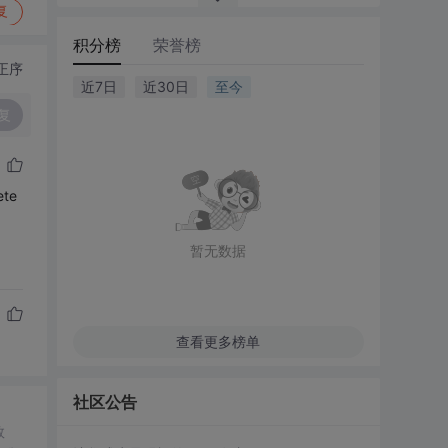
复
积分榜
荣誉榜
正序
近7日
近30日
至今
复
te
暂无数据
查看更多榜单
社区公告
数