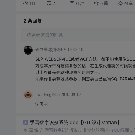
111
2
打赏
分享
收藏
2 条
回复
请发表友善的回复…
码农星球撸码J
2010-09-10
SL的WEBSERVICE或者WCF方法，都不能使用像SQL
方法本身带有这类参数的话，在生成代理类的时候就
以上可能是你这种现象的原因之一。
如果你非要带这类参数，则需要自己重写SQLPARAME
liweifeng1986
2010-09-10
学习中
手写数字识别系统.doc【GUI设计Matlab】
资 源 简 介 手写数字识别系统，非常好的啊!带有GUI界面