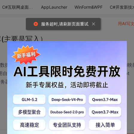
AppLauncher
WinForm&WPF
C#开发新技
C#互联网桌面应用
用AI写
服务超时,请刷新页面重试
据库(主要是写入）
作数据库的方法（象insert,delete等参数这里为“用户”一个表的映
义的"Registry"向数据库做插入操作时 提示，服务端not
d. 远程服务器返回了错误: NotFound。）