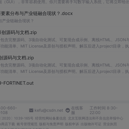
（GUI），非常容易使用。你只需要将手写数字输入系统，它将立即给
、工作还是日常生活，都能为你提供快速和准确的识别服务。它是一个非
素分布与产业链融合现状？.docx
与产业链融合现状？
.0-原创源码与文档.zip
包含完整源码、3项自动化测试、可复现合成示例、离线HTML、JSON与
能清单、MIT License及原创与授权声明。解压后进入project目录，执
告，也可通过本地静态服务器打开网页。运行时零第三方依赖，不包含热点产品或开源
.0-原创源码与文档.zip
。适合前端开发、AI应用工程、测试审计和课程实践。
包含完整源码、3项自动化测试、可复现合成示例、离线HTML、JSON与
能清单、MIT License及原创与授权声明。解压后进入project目录，执
告，也可通过本地静态服务器打开网页。运行时零第三方依赖，不包含热点产品或开源
29-FORTINET.out
。适合前端开发、AI应用工程、测试审计和课程实践。
400-660-
在线客
工作时间 8:30-
kefu@csdn.net
0108
服
22:00
2020〕1039-165号
经营性网站备案信息
北京互联网违法和不良信息举报中心
me商店下载
账号管理规范
版权与免责声明
版权申诉
出版物许可证
营业执照