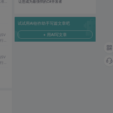
出准确
让您成为最强悍的C#开发者
常方
试试用AI创作助手写篇文章吧
+ 用AI写文章
SV
行np
项目
SV
行np
项目