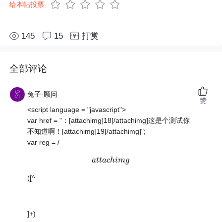
给本帖投票
145
15
打赏
全部评论
兔子-顾问
赞
<script language = "javascript">
var href = "：[attachimg]18[/attachimg]这是个测试你
不知道啊！[attachimg]19[/attachimg]";
var reg = /
a
a
t
t
t
t
a
a
c
c
h
h
i
i
m
m
g
g
([^
]+)