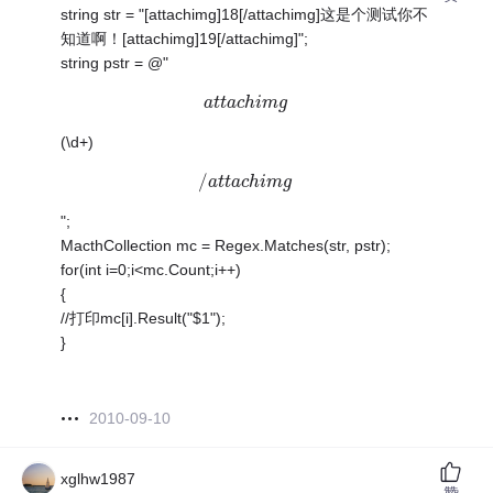
string str = "[attachimg]18[/attachimg]这是个测试你不
知道啊！[attachimg]19[/attachimg]";
string pstr = @"
a
a
t
t
t
t
a
a
c
c
h
h
i
i
m
m
g
g
(\d+)
/
/
a
a
t
t
t
t
a
a
c
c
h
h
i
i
m
m
g
g
";
MacthCollection mc = Regex.Matches(str, pstr);
for(int i=0;i<mc.Count;i++)
{
//打印mc[i].Result("$1");
}
2010-09-10
xglhw1987
赞