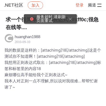
.NET社区
登录
频道
加入
帖子详情
社区
.NET社区
服务超时,请刷新
求一个很简单的正则表达式&#xff0c;很急
页面重试
在线等....
huanghan1988
2010-09-10
我的数据是这样的：[attachimg]18[/attachimg]这是个
测试你不知道啊！[attachimg]19[/attachimg]
我想用正则表达式取出：[attachimg]18[/attachimg]标
签和标签里的内容18
麻烦哪位高手能给我个正则表达式~
我本人对正则一点不理解,所以说对我很难...帮帮忙谢
谢了~