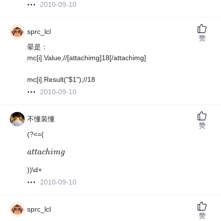
2010-09-10
sprc_lcl
赞
晕是：
mc[i].Value;//[attachimg]18[/attachimg]
mc[i].Result("$1");//18
2010-09-10
不懂装懂
赞
(?<=(
a
a
t
t
t
t
a
a
c
c
h
h
i
i
m
m
g
g
))\d+
2010-09-10
sprc_lcl
赞