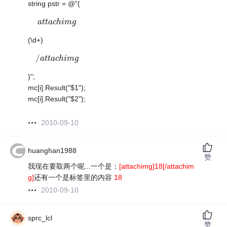
string pstr = @"(
a
a
t
t
t
t
a
a
c
c
h
h
i
i
m
m
g
g
(\d+)
/
/
a
a
t
t
t
t
a
a
c
c
h
h
i
i
m
m
g
g
)";
mc[i].Result("$1");
mc[i].Result("$2");
2010-09-10
huanghan1988
赞
我现在要取两个呢...一个是：
[attachimg]18[/attachim
g]
还有一个是标签里的内容
18
2010-09-10
sprc_lcl
赞