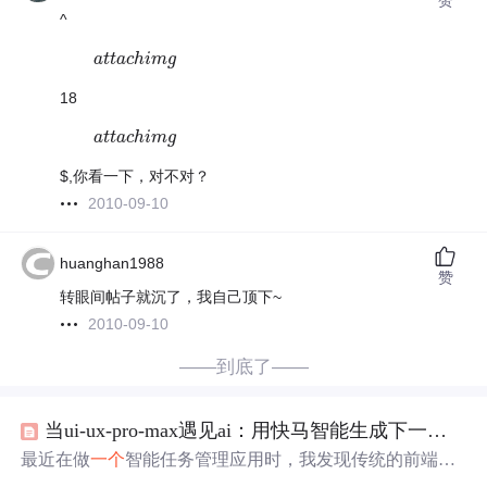
^
a
a
t
t
t
t
a
a
c
c
h
h
i
i
m
m
g
g
18
a
a
t
t
t
t
a
a
c
c
h
h
i
i
m
m
g
g
$,你看一下，对不对？
2010-09-10
huanghan1988
赞
转眼间帖子就沉了，我自己顶下~
2010-09-10
——到底了——
当ui-ux-pro-max遇见ai：用快马智能生成下一代自适应任务管理界面
最近在做
一个
智能任务管理应用时，我发现传统的前端开
发流程已经跟不上现代UI/UX的需
求
了。我在代码中只需