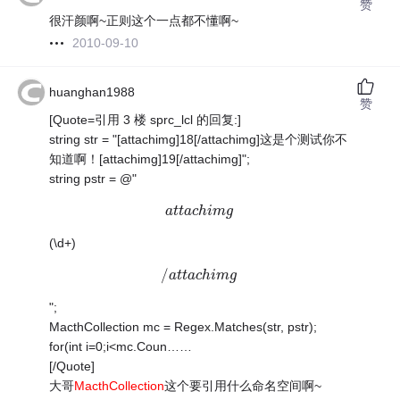
赞
很汗颜啊~正则这个一点都不懂啊~
2010-09-10
huanghan1988
赞
[Quote=引用 3 楼 sprc_lcl 的回复:]
string str = "[attachimg]18[/attachimg]这是个测试你不
知道啊！[attachimg]19[/attachimg]";
string pstr = @"
a
a
t
t
t
t
a
a
c
c
h
h
i
i
m
m
g
g
(\d+)
/
/
a
a
t
t
t
t
a
a
c
c
h
h
i
i
m
m
g
g
";
MacthCollection mc = Regex.Matches(str, pstr);
for(int i=0;i<mc.Coun……
[/Quote]
大哥
MacthCollection
这个要引用什么命名空间啊~