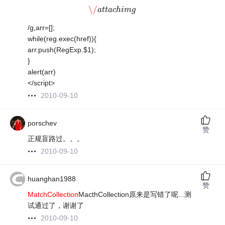
\/
\/
a
a
t
t
t
t
a
a
c
c
h
h
i
m
i
m
g
g
/g,arr=[];
while(reg.exec(href)){
arr.push(RegExp.$1);
}
alert(arr)
</script>
2010-09-10
porschev
赞
正规盲路过。。。
2010-09-10
huanghan1988
赞
MatchCollection
MacthCollection原来是写错了呢...测
试通过了，谢谢了
2010-09-10