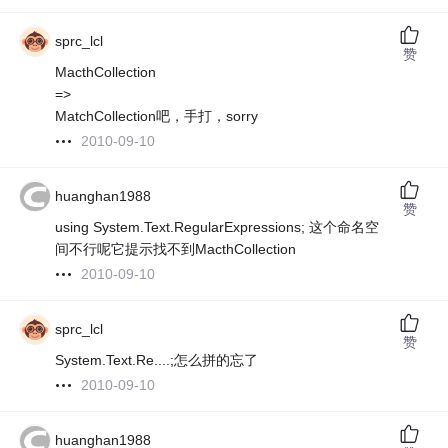
sprc_lcl
赞
MacthCollection
=>
MatchCollection吧，手打，sorry
2010-09-10
huanghan1988
赞
using System.Text.RegularExpressions; 这个命名空
间不行呢它提示找不到MacthCollection
2010-09-10
sprc_lcl
赞
System.Text.Re....;怎么拼的忘了
2010-09-10
huanghan1988