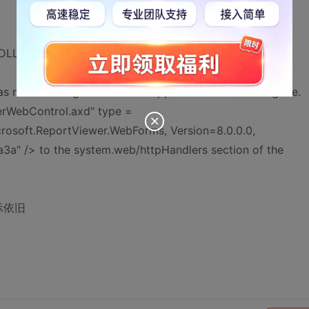
L复制到bin后提示
not been registered in the application's web.config file.
rWebControl.axd" type =
rosoft.ReportViewer.WebForms, Version=8.0.0.0,
3a" /> to the system.web/httpHandlers section of the
提示依旧