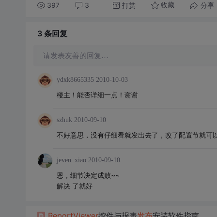
397
3
打赏
分享
收藏
3 条
回复
请发表友善的回复…
ydxk8665335
2010-10-03
楼主！能否详细一点！谢谢
szhuk
2010-09-10
不好意思，没有仔细看就发出去了，改了配置节就可
jeven_xiao
2010-09-10
恩，细节决定成败~~
解决 了就好
ReportViewer
控件与报表
发布
安装软件指南