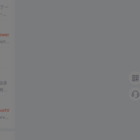
供了一
一个
概念
ewer
tVi
加多
有许
ortV