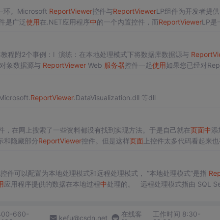
Microsoft
ReportViewer
控件与
ReportViewer
LP组件为开发者提
件是广泛
使用
在.NET应用程序
中
的一个内置控件，而
ReportViewer
LP是
计。本章将为读者提供
ReportViewer
控件与
ReportViewer
LP组件的基本
教程附2个事例：l 演练：在本地处理模式下将数据库数据源与
ReportVi
务对象数据源与
ReportViewer
Web
服务器
控件一起
使用
如果您已经对Repor
ProcessingObjectModel.dll Microsoft.
ReportViewer
.DataVisualization.dll 等dll
c文件，在网上搜索了一些资料都没有找到实现方法。于是自己就在
页面
中
添
显示和隐藏部分
ReportViewer
控件。但是这样
页面
上控件太多代码看起来也
示rdlc文件的方法。 /**/
开发报表功能程序，此控件可以配置为本地处理模式和远程处理模式， “本地处理模式”是指
Rep
用
应用程序提供的数据在本地过程
中
处理的。 远程处理模式指由 SQL Server
处理。
400-660-
在线客
工作时间 8:30-
kefu@csdn.net