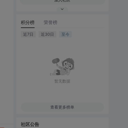
积分榜
荣誉榜
近7日
近30日
至今
暂无数据
查看更多榜单
社区公告